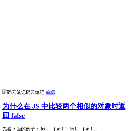
码云笔记
前端
为什么在 JS 中比较两个相似的对象时返
回 false
先看下面的例子： let a = { a: 1 }; let b = { a: 1 ...