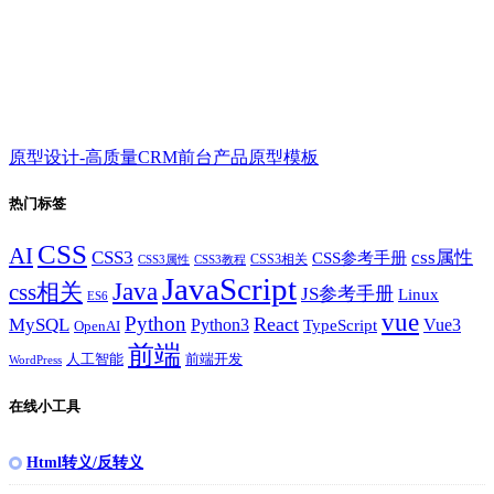
原型设计-高质量CRM前台产品原型模板
热门标签
CSS
AI
CSS3
css属性
CSS参考手册
CSS3相关
CSS3属性
CSS3教程
JavaScript
Java
css相关
JS参考手册
Linux
ES6
vue
Python
React
MySQL
Python3
TypeScript
Vue3
OpenAI
前端
人工智能
前端开发
WordPress
在线小工具
Html转义/反转义