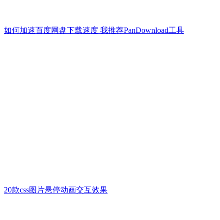
如何加速百度网盘下载速度 我推荐PanDownload工具
20款css图片悬停动画交互效果