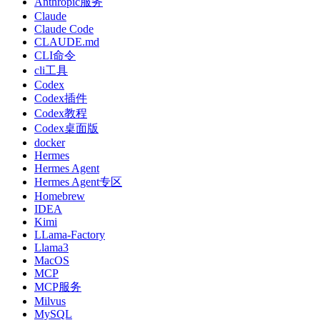
Anthropic服务
Claude
Claude Code
CLAUDE.md
CLI命令
cli工具
Codex
Codex插件
Codex教程
Codex桌面版
docker
Hermes
Hermes Agent
Hermes Agent专区
Homebrew
IDEA
Kimi
LLama-Factory
Llama3
MacOS
MCP
MCP服务
Milvus
MySQL