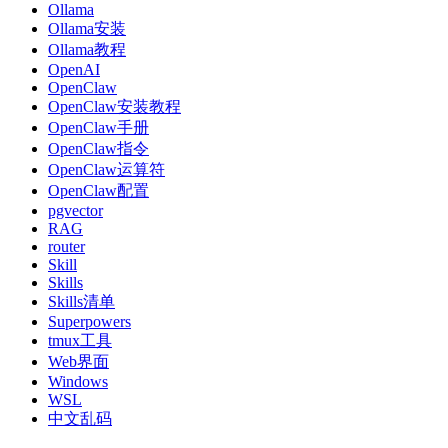
Ollama
Ollama安装
Ollama教程
OpenAI
OpenClaw
OpenClaw安装教程
OpenClaw手册
OpenClaw指令
OpenClaw运算符
OpenClaw配置
pgvector
RAG
router
Skill
Skills
Skills清单
Superpowers
tmux工具
Web界面
Windows
WSL
中文乱码