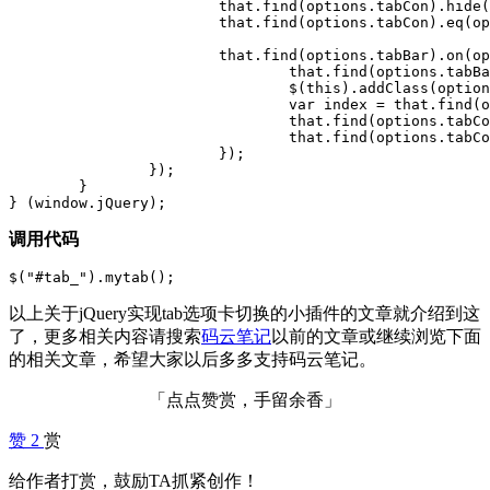
			that.find(options.tabCon).hide();

			that.find(options.tabCon).eq(options.index).show();

			that.find(options.tabBar).on(options.tabEvent,function(){

				that.find(options.tabBar).removeClass(options.className);

				$(this).addClass(options.className);

				var index = that.find(options.tabBar).index(this);

				that.find(options.tabCon).hide();

				that.find(options.tabCon).eq(index).show();

			});

		});

	}

} (window.jQuery);
调用代码
$("#tab_").mytab();
以上关于jQuery实现tab选项卡切换的小插件的文章就介绍到这
了，更多相关内容请搜索
码云笔记
以前的文章或继续浏览下面
的相关文章，希望大家以后多多支持码云笔记。
「点点赞赏，手留余香」
赞
2
赏
给作者打赏，鼓励TA抓紧创作！