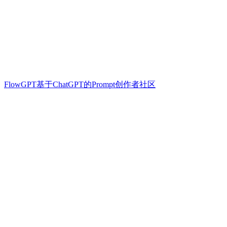
FlowGPT基于ChatGPT的Prompt创作者社区