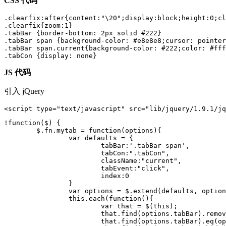
CSS 代码
.clearfix:after{content:"\20";display:block;height:0;cl
.clearfix{zoom:1}

.tabBar {border-bottom: 2px solid #222}

.tabBar span {background-color: #e8e8e8;cursor: pointer
.tabBar span.current{background-color: #222;color: #fff
.tabCon {display: none}
JS 代码
引入 jQuery
<script type="text/javascript" src="lib/jquery/1.9.1/jq
!function($) {

	$.fn.mytab = function(options){

		var defaults = {

			tabBar:'.tabBar span',

			tabCon:".tabCon",

			className:"current",

			tabEvent:"click",

			index:0

		}

		var options = $.extend(defaults, options);

		this.each(function(){

			var that = $(this);

			that.find(options.tabBar).removeClass(options.className);

			that.find(options.tabBar).eq(options.index).addClass(options.className);
