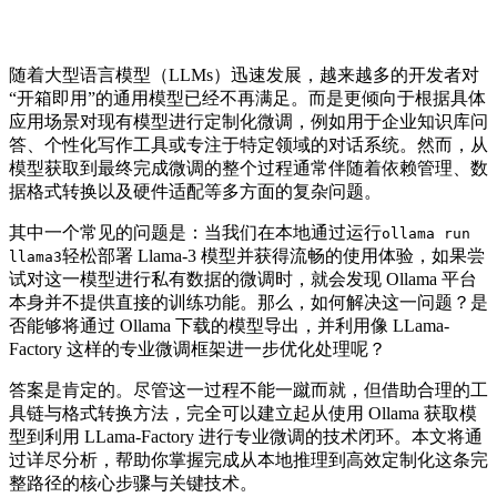
随着大型语言模型（LLMs）迅速发展，越来越多的开发者对
“开箱即用”的通用模型已经不再满足。而是更倾向于根据具体
应用场景对现有模型进行定制化微调，例如用于企业知识库问
答、个性化写作工具或专注于特定领域的对话系统。然而，从
模型获取到最终完成微调的整个过程通常伴随着依赖管理、数
据格式转换以及硬件适配等多方面的复杂问题。
其中一个常见的问题是：当我们在本地通过运行
ollama run
轻松部署 Llama-3 模型并获得流畅的使用体验，如果尝
llama3
试对这一模型进行私有数据的微调时，就会发现 Ollama 平台
本身并不提供直接的训练功能。那么，如何解决这一问题？是
否能够将通过 Ollama 下载的模型导出，并利用像 LLama-
Factory 这样的专业微调框架进一步优化处理呢？
答案是肯定的。尽管这一过程不能一蹴而就，但借助合理的工
具链与格式转换方法，完全可以建立起从使用 Ollama 获取模
型到利用 LLama-Factory 进行专业微调的技术闭环。本文将通
过详尽分析，帮助你掌握完成从本地推理到高效定制化这条完
整路径的核心步骤与关键技术。