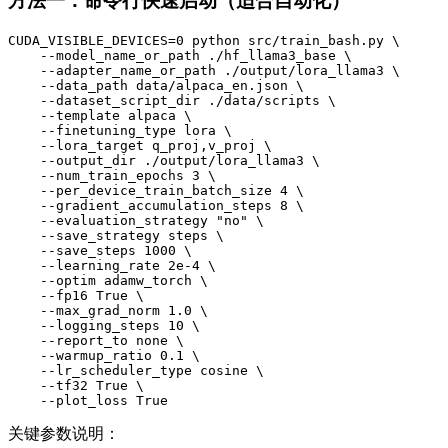
方法一：命令行快速启动（适合自动化）
CUDA_VISIBLE_DEVICES=0 python src/train_bash.py \

    --model_name_or_path ./hf_llama3_base \

    --adapter_name_or_path ./output/lora_llama3 \

    --data_path data/alpaca_en.json \

    --dataset_script_dir ./data/scripts \

    --template alpaca \

    --finetuning_type lora \

    --lora_target q_proj,v_proj \

    --output_dir ./output/lora_llama3 \

    --num_train_epochs 3 \

    --per_device_train_batch_size 4 \

    --gradient_accumulation_steps 8 \

    --evaluation_strategy "no" \

    --save_strategy steps \

    --save_steps 1000 \

    --learning_rate 2e-4 \

    --optim adamw_torch \

    --fp16 True \

    --max_grad_norm 1.0 \

    --logging_steps 10 \

    --report_to none \

    --warmup_ratio 0.1 \

    --lr_scheduler_type cosine \

    --tf32 True \

关键参数说明：