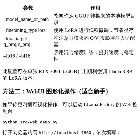
参数
作用
指向你从 GGUF 转换来的本地模型目
–model_name_or_path
录
–finetuning_type lora
使用 LoRA 进行低秩微调，节省显存
在注意力模块的 Q/V 投影层注入适配
–lora_target
q_proj,v_proj
器
启用混合精度训练，提升速度与稳定
–fp16 / –bf16
性
此配置可在单张 RTX 3090（24GB）上顺利微调 Llama-3-8B
的 LoRA 版本。
方法二：WebUI 图形化操作（适合新手）
如果你更习惯可视化操作，可以启动 LLama-Factory 的 Web 控
制台：
python src/web_demo.py
打开浏览器访问
，依次填写：
http://localhost:7860