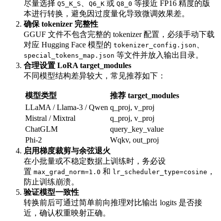
尽量选择
、
或
等接近 FP16 精度的版
Q5_K_S
Q6_K
Q8_0
本进行转换，避免因过度量化导致微调效果差。
确保 tokenizer 完整性
GGUF 文件不包含完整的 tokenizer 配置，必须手动下载
对应 Hugging Face 模型的
、
tokenizer_config.json
等文件并放入输出目录。
special_tokens_map.json
合理设置 LoRA target_modules
不同模型结构差异较大，常见推荐如下：
模型类型
推荐 target_modules
LLaMA / Llama-3 / Qwen
q_proj, v_proj
Mistral / Mixtral
q_proj, v_proj
ChatGLM
query_key_value
Phi-2
Wqkv, out_proj
启用梯度裁剪与余弦退火
在小批量或不稳定数据上训练时，务必设
置
和
，
max_grad_norm=1.0
lr_scheduler_type=cosine
防止训练崩溃。
验证模型一致性
转换前后可通过简单前向推理对比输出 logits 是否接
近，确认权重映射正确。