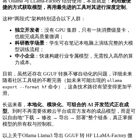
将 Ollama 与 LLama-Factory 结合使用，本质就是：
利用最便
捷的方式获取模型，再用最先进的工具对其进行深度定制
。
这种“两段式”架构特别适合以下人群：
独立开发者
：没有 GPU 集群，只有一块消费级显卡，
也能完成高质量微调；
科研教学场景
：学生可在笔记本电脑上演练完整的大模
型训练流程；
中小企业
：快速构建行业专属模型，无需投入高昂的算
力成本。
目前，虽然还存在 GGUF 转换不够自动化的问题，详细未来
随着社区工具链的不断完善（如未来可能出现的
ollama
命令），这条技术路径有望变得更加平
export --format hf
滑。
长远来看，
本地化、模块化、可组合的 AI 开发范式正在成
型
。到时不再需要依赖云平台或官方发布的成品模型，而是可
以自由地“下载 → 修改 → 导出 → 部署”整个链条，真正掌握
模型的所有权与控制权。
以上关于Ollama Llama3 导出 GGUF 转 HF LLaMA‑Factory 微