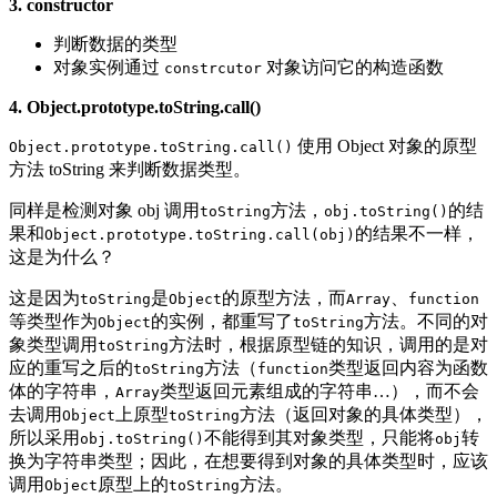
3. constructor
判断数据的类型
对象实例通过
对象访问它的构造函数
constrcutor
4. Object.prototype.toString.call()
使用 Object 对象的原型
Object.prototype.toString.call()
方法 toString 来判断数据类型。
同样是检测对象 obj 调用
方法，
的结
toString
obj.toString()
果和
的结果不一样，
Object.prototype.toString.call(obj)
这是为什么？
这是因为
是
的原型方法，而
、
toString
Object
Array
function
等类型作为
的实例，都重写了
方法。不同的对
Object
toString
象类型调用
方法时，根据原型链的知识，调用的是对
toString
应的重写之后的
方法（
类型返回内容为函数
toString
function
体的字符串，
类型返回元素组成的字符串…），而不会
Array
去调用
上原型
方法（返回对象的具体类型），
Object
toString
所以采用
不能得到其对象类型，只能将
转
obj.toString()
obj
换为字符串类型；因此，在想要得到对象的具体类型时，应该
调用
原型上的
方法。
Object
toString