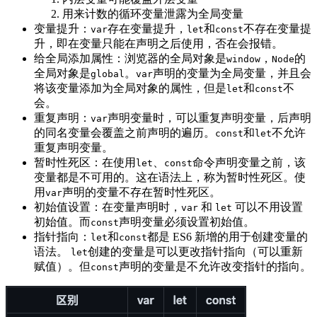
用来计数的循环变量泄露为全局变量
变量提升：
存在变量提升，
和
不存在变量提
var
let
const
升，即在变量只能在声明之后使用，否在会报错。
给全局添加属性：浏览器的全局对象是
，
的
window
Node
全局对象是
。
声明的变量为全局变量，并且会
global
var
将该变量添加为全局对象的属性，但是
和
不
let
const
会。
重复声明：
声明变量时，可以重复声明变量，后声明
var
的同名变量会覆盖之前声明的遍历。
和
不允许
const
let
重复声明变量。
暂时性死区：在使用
、
命令声明变量之前，该
let
const
变量都是不可用的。这在语法上，称为暂时性死区。使
用
声明的变量不存在暂时性死区。
var
初始值设置：在变量声明时，
和
可以不用设置
var
let
初始值。而
声明变量必须设置初始值。
const
指针指向：
和
都是 ES6 新增的用于创建变量的
let
const
语法。
创建的变量是可以更改指针指向（可以重新
let
赋值）。但
声明的变量是不允许改变指针的指向。
const