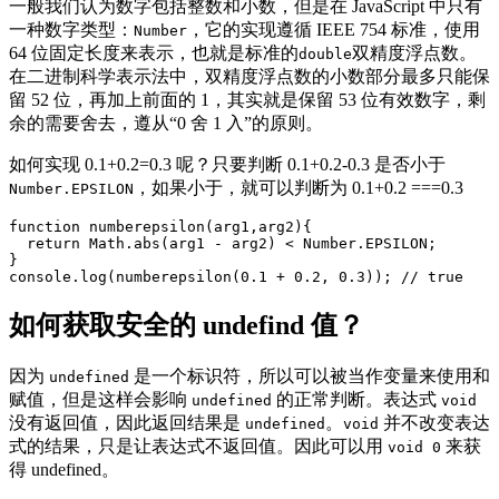
一般我们认为数字包括整数和小数，但是在 JavaScript 中只有
一种数字类型：
，它的实现遵循 IEEE 754 标准，使用
Number
64 位固定长度来表示，也就是标准的
双精度浮点数。
double
在二进制科学表示法中，双精度浮点数的小数部分最多只能保
留 52 位，再加上前面的 1，其实就是保留 53 位有效数字，剩
余的需要舍去，遵从“0 舍 1 入”的原则。
如何实现 0.1+0.2=0.3 呢？只要判断 0.1+0.2-0.3 是否小于
，如果小于，就可以判断为 0.1+0.2 ===0.3
Number.EPSILON
function numberepsilon(arg1,arg2){                   

  return Math.abs(arg1 - arg2) < Number.EPSILON;       
}        

如何获取安全的 undefind 值？
因为
是一个标识符，所以可以被当作变量来使用和
undefined
赋值，但是这样会影响
的正常判断。表达式
undefined
void
没有返回值，因此返回结果是
。
并不改变表达
undefined
void
式的结果，只是让表达式不返回值。因此可以用
来获
void 0
得 undefined。