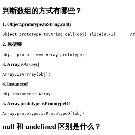
判断数组的方式有哪些？
1. Object.prototype.toString.call()
2. 原型链
3. Array.isArray()
4. instanceof
5. Array.prototype.isPrototypeOf
null 和 undefined 区别是什么？