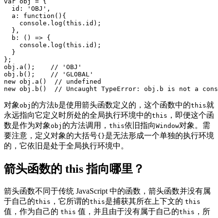
var obj = {

  id: 'OBJ',

  a: function(){

    console.log(this.id);

  },

  b: () => {

    console.log(this.id);

  }

};

obj.a();    // 'OBJ'

obj.b();    // 'GLOBAL'

new obj.a()  // undefined

对象
的方法
是使用箭头函数定义的，这个函数中的
就
obj
b
this
永远指向它定义时所处的全局执行环境中的
，即便这个函
this
数是作为对象
的方法调用，
依旧指向
对象。需
obj
this
Window
要注意，定义对象的大括号
是无法形成一个单独的执行环境
{}
的，它依旧是处于全局执行环境中。
箭头函数的 this 指向哪⾥？
箭头函数不同于传统 JavaScript 中的函数，箭头函数并没有属
于⾃⼰的
，它所谓的
是捕获其所在上下⽂的
this
this
this
值，作为⾃⼰的
值，并且由于没有属于⾃⼰的
，所
this
this