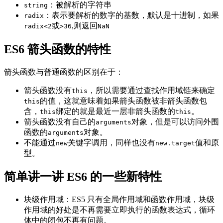
：被解析的字符串
string
：表示要解析的数字的基数，默认是十进制，如果
radix
或
,则返回
radix<2
>36
NaN
ES6 箭头函数的特性
箭头函数与普通函数的区别在于：
箭头函数没有
，所以需要通过查找作用域链来确定
this
的值，这就意味着如果箭头函数被非箭头函数包
this
含，
绑定的就是最近一层非箭头函数的
。
this
this
箭头函数没有自己的
对象，但是可以访问外围
arguments
函数的
对象。
arguments
不能通过
关键字调用，同样也没有
值和原
new
new.target
型。
简单讲一讲 ES6 的一些新特性
块级作用域：ES5 只有全局作用域和函数作用域，块级
作用域的好处是不再需要立即执行的函数表达式，循环
体中的闭包不再有问题。