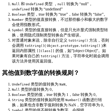
和
类型 ，
转换为 “null”，
Null
Undefined
null
转换为 “undefined”
undefined
类型，true 转换为 “true”，false 转换为 “false”。
Boolean
类型的值直接转换，不过那些极小和极大的数字
Number
会使用指数形式。
类型的值直接转换，但是只允许显式强制类型转
Symbol
换，使用隐式强制类型转换会产生错误。
对普通对象来说，除非自行定义
方法，否则
toString()
会调用
(
)来
toString()
Object.prototype.toString()
返回内部属性
的值，如”[object Object]”。如
[[Class]]
果对象有自己的
方法，字符串化时就会调用
toString()
该方法并使用其返回值。
其他值到数字值的转换规则？
类型的值转换为
。
Undefined
NaN
类型的值转换为 0。
Null
类型的值，true 转换为 1，false 转换为 0。
Boolean
类型的值转换如同使用
函数进行转
String
Number()
换，如果包含非数字值则转换为 NaN，空字符串为 0。
类型的值不能转换为数字，会报错。
Symbol