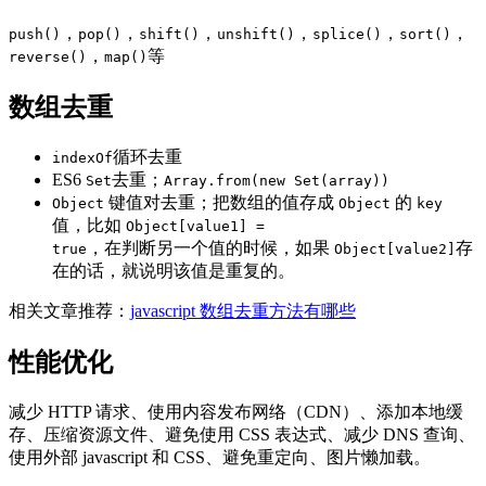
，
，
，
，
，
，
push()
pop()
shift()
unshift()
splice()
sort()
，
等
reverse()
map()
数组去重
循环去重
indexOf
ES6
去重；
Set
Array.from(new Set(array))
键值对去重；把数组的值存成
的
Object
Object
key
值，比如
Object[value1] =
，在判断另一个值的时候，如果
存
true
Object[value2]
在的话，就说明该值是重复的。
相关文章推荐：
javascript 数组去重方法有哪些
性能优化
减少 HTTP 请求、使用内容发布网络（CDN）、添加本地缓
存、压缩资源文件、避免使用 CSS 表达式、减少 DNS 查询、
使用外部 javascript 和 CSS、避免重定向、图片懒加载。