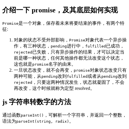
介绍一下 promise，及其底层如何实现
是一个对象，保存着未来将要结束的事件，有两个特
Promise
征:
对象的状态不受外部影响，
对象代表一个异步操
Promise
作，有三种状态，
进行中，
已成功，
pending
fulfilled
已失败，只有异步操作的结果，才可以决定当
rejected
前是哪一种状态，任何其他操作都无法改变这个状态，
这也就是
名字的由来。
promise
一旦状态改变，就不会再变，
对象状态改变只有
promise
两种可能，从
改到
或者从
改到
pending
fulfilled
pending
，只要这两种情况发生，状态就凝固了，不会
rejected
再改变，这个时候就称为定型 resolved。
js 字符串转数字的方法
通过函数
，可解析一个字符串，并返回一个整数，
parseInt()
语法为
。
parseInt(string, radix)