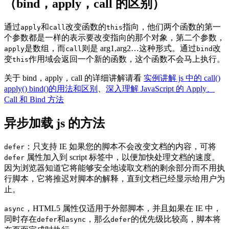
（bind，apply，call 的区别）
通过
和
改变函数的
指向，他们两个函数的第一
apply
call
this
个参数都是一样的表示要改变指向的那个对象，第二个参数，
是数组，而
则是 arg1,arg2…这种形式。通过
改
apply
call
bind
变
作用域会返回一个新的函数，这个函数不会马上执行。
this
关于 bind，apply，call 的详细讲解请看
实例讲解 js 中的 call()
apply() bind()的用法和区别
、
深入理解 JavaScript 的 Apply、
Call 和 Bind 方法
异步加载 js 的方法
：只支持 IE 如果您的脚本不会改变文档的内容，可将
defer
属性加入到 script 标签中，以便加快处理文档的速度。
defer
因为浏览器知道它将能够安全地读取文档的剩余部分而不用执
行脚本，它将推迟对脚本的解释，直到文档已经显示给用户为
止。
，HTML5 属性仅适用于外部脚本，并且如果在 IE 中，
async
同时存在
和
，那么
的优先级比较高，脚本将
defer
async
defer