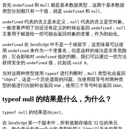
首先
和
都是基本数据类型，这两个基本数据
Undefined
Null
类型分别都只有一个值，就是
和
。
undefined
null
代表的含义是未定义，
代表的含义是空对象。
undefined
null
一般变量声明了但还没有定义的时候会返回
，
undefined
null
主要用于赋值给一些可能会返回对象的变量，作为初始化。
在 JavaScript 中不是一个保留字，这意味着可以使
undefined
用
来作为一个变量名，但是这样的做法是非常危险
undefined
的，它会影响对
值的判断。我们可以通过一些方法
undefined
获得安全的
值，比如说
。
undefined
void 0
当对这两种类型使用
进行判断时，
类型化会返回
typeof
Null
“object”，这是一个历史遗留的问题。当使用双等号对两种类
型的值进行比较时会返回 true，使用三个等号时会返回 false。
typeof null 的结果是什么，为什么？
的结果是
。
typeof null
Object
在 JavaScript 第一个版本中，所有值都存储在 32 位的单元
中，每个单元包含一个小的 类型标签(1-3 bits) 以及当前要存