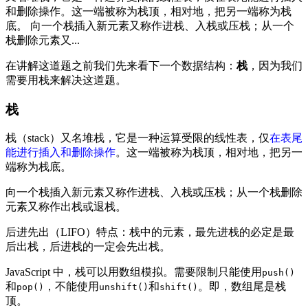
和删除操作。这一端被称为栈顶，相对地，把另一端称为栈
底。 向一个栈插入新元素又称作进栈、入栈或压栈；从一个
栈删除元素又...
在讲解这道题之前我们先来看下一个数据结构：
栈
，因为我们
需要用栈来解决这道题。
栈
栈（stack）又名堆栈，它是一种运算受限的线性表，仅
在表尾
能进行插入和删除操作
。这一端被称为栈顶，相对地，把另一
端称为栈底。
向一个栈插入新元素又称作进栈、入栈或压栈；从一个栈删除
元素又称作出栈或退栈。
后进先出（LIFO）特点：栈中的元素，最先进栈的必定是最
后出栈，后进栈的一定会先出栈。
JavaScript 中，栈可以用数组模拟。需要限制只能使用
push()
和
，不能使用
和
。即，数组尾是栈
pop()
unshift()
shift()
顶。