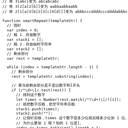
// 将 3[abc]变为 abcabcabc

// 将 3[2[a]2[b]]变为 aabbaabbaabb

// 将 2[1[a]3[b]2[3[c]4[d]]]变为 abbbcccddddcccddddabbbcc
function smartRepeat(templateStr) {

  // 指针

  var index = 0;

  // 栈 1，存放数字

  var stack1 = [];

  // 栈 2，存放临时字符串

  var stack2 = [];

  // 剩余部分

  var rest = templateStr;

  while (index < templateStr.length - 1) {

    // 剩余部分

    rest = templateStr.substring(index);

    // 看当前剩余部分是不是以数字和[开头

    if (/^\d+\[/.test(rest)) {

      // 得到这个数字

      let times = Number(rest.match(/^(\d+)\[/)[1]);

      // 就把数字压栈，把空字符串压栈

      stack1.push(times);

      stack2.push("");

      // 让指针后移，times 这个数字是多少位就后移多少位加 1 位。
      // 为什么要加 1 呢？加的 1 位是[。

      index += times.toString().length + 1;
