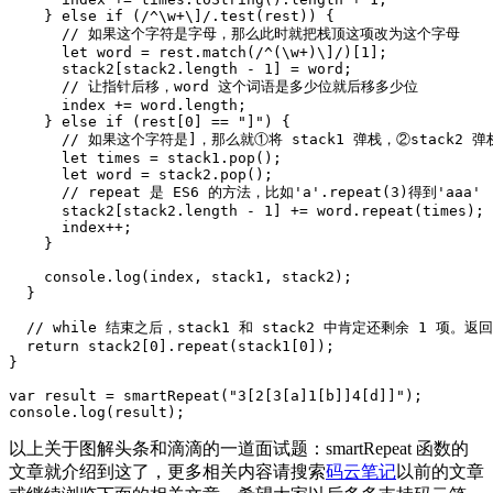
    } else if (/^\w+\]/.test(rest)) {

      // 如果这个字符是字母，那么此时就把栈顶这项改为这个字母

      let word = rest.match(/^(\w+)\]/)[1];

      stack2[stack2.length - 1] = word;

      // 让指针后移，word 这个词语是多少位就后移多少位

      index += word.length;

    } else if (rest[0] == "]") {

      // 如果这个字符是]，那么就①将 stack1 弹栈，②sta
      let times = stack1.pop();

      let word = stack2.pop();

      // repeat 是 ES6 的方法，比如'a'.repeat(3)得到'aaa'

      stack2[stack2.length - 1] += word.repeat(times);

      index++;

    }

    console.log(index, stack1, stack2);

  }

  // while 结束之后，stack1 和 stack2 中肯定还剩余 
  return stack2[0].repeat(stack1[0]);

}

var result = smartRepeat("3[2[3[a]1[b]]4[d]]");

以上关于图解头条和滴滴的一道面试题：smartRepeat 函数的
文章就介绍到这了，更多相关内容请搜索
码云笔记
以前的文章