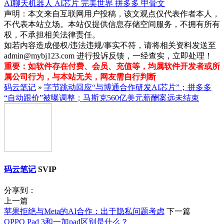
AI聊天机器人
AI芯片
完美世界
拼多多
甲骨文
声明：本文来自互联网用户投稿，该文观点仅代表作者本人，
不代表本站立场。本站仅提供信息存储空间服务，不拥有所有
权，不承担相关法律责任。
如若内容造成侵权/违法违规/事实不符，请将相关资料发送至
admin@mybj123.com 进行投诉反馈，一经查实，立即处理！
重要：如软件存在付费、会员、充值等，均属软件开发者或所
属公司行为，与本站无关，网友需自行判断
码云笔记
»
字节跳动回应“与博通合作研发AI芯片”；拼多多
“自动跟价”被曝调整；马斯克560亿美元薪酬案远未结束
码云笔记
SVIP
分享到：
上一篇
苹果拒绝与Meta的AI合作：出于隐私问题考虑
下一篇
OPPO Pad 3和一加pad区别是什么？