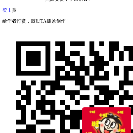
赞
1
赏
给作者打赏，鼓励TA抓紧创作！