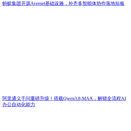
蚂蚁集团开源Avernet基础设施，补齐多智能体协作落地短板
阿里通义千问重磅升级！搭载Qwen3.8-MAX，解锁全流程AI
办公自动化能力