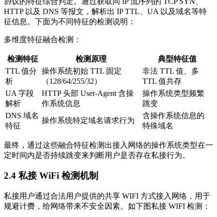
协议的特征综合判定。通过获取同 IP 流序列的 TCP SYN、
HTTP 以及 DNS 等报文，解析出 IP TTL、UA 以及域名等特
征信息。下面为不同特征的检测说明：
多维度特征融合检测：
检测特征
检测原理
典型特征值
TTL 值分
操作系统初始 TTL 固定
非法 TTL 值、多
析
（128/64/255/32）
TTL 值共存
UA 字段
HTTP 头部 User-Agent 含操
操作系统类型频繁
解析
作系统信息
跳变
DNS 域名
含操作系统信息的
操作系统特定域名请求行为
特征
特殊域名
最终，通过这些融合特征检测出接入网络的操作系统类型在一
定时间内是否持续跳变来判断用户是否存在私接行为。
2.4 私接 WiFi 检测机制
私接用户通过合法用户提供的共享 WIFI 方式接入网络，用于
规避计费，给网络带来不安全因素。如下图私接 WIFI 检测：