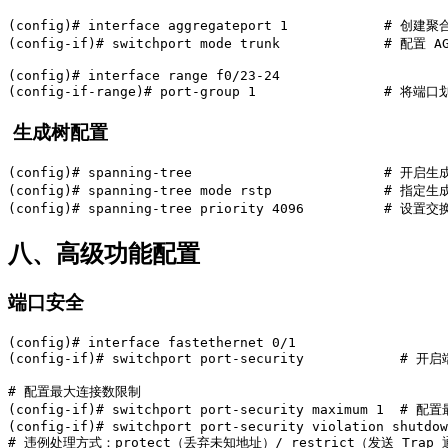
(config)# interface aggregateport 1            # 创建聚
(config-if)# switchport mode trunk             # 配置 A
(config)# interface range f0/23-24

(config-if-range)# port-group 1                # 将
生成树配置
(config)# spanning-tree                        # 开启
(config)# spanning-tree mode rstp              # 指定
(config)# spanning-tree priority 4096          # 设
八、高级功能配置
端口安全
(config)# interface fastethernet 0/1

(config-if)# switchport port-security            # 
# 配置最大连接数限制

(config-if)# switchport port-security maximum 1  #
(config-if)# switchport port-security violation shutdow
# 违例处理方式：protect（丢弃未知地址）/ restrict（发送 Trap 通