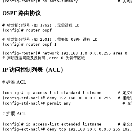
(config-router)# no auto-summary                 #
OSPF 路由协议
# 针对部分型号（如 1762），无需进程 ID

(config)# router ospf

# 针对部分型号（如 2501），需要加 OSPF 进程 ID

(config)# router ospf 1

(config-router)# network 192.168.1.0 0.0.0.255 area 0

# 声明直连网段及反掩码，area 0 为骨干区域
IP 访问控制列表（ACL）
# 标准 ACL
(config)# ip access-list standard listname       # 
(config-std-nacl)# deny 192.168.30.0 0.0.0.255   # 拒
(config-std-nacl)# permit any                      
# 扩展 ACL
(config)# ip access-list extended listname       # 
(config-ext-nacl)# deny tcp 192.168.30.0 0.0.0.255 192.