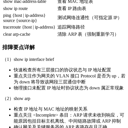
show mac-address-table
查看 MAC 地址表
show ip route
查看 IP 路由表
ping {host | ip-address}
测试网络连通性（可指定源 IP）
source {source-ip}
traceroute {host | ip-address}
追踪网络路径
clear arp-cache
清除 ARP 表（强制重新学习）
排障要点详解
（1）show ip interface brief
快速检查所有三层接口的协议状态与 IP 地址配置
重点关注作为网关的 VLAN 接口 Protocol 是否为 up，若
为 down 将导致该网段三层通信中断
物理接口未配置 IP 地址时协议状态为 down 属正常现象
（2）show arp
检查 IP 地址与 MAC 地址的映射关系
重点关注 <Incomplete> 条目：ARP 请求未收到响应，可
能原因包括目标主机离线、中间链路故障或 ARP 抑制
确认网关及关键服务器的 ARP 表项存在且正确