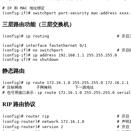
# IP 和 MAC 地址绑定

(config-if)# switchport port-security mac-address xxxx.
三层路由功能（三层交换机）
(config)# ip routing                             
(config)# interface fastethernet 0/1

(config-if)# no switchport                       #
(config-if)# ip address 192.168.1.1 255.255.255.0

(config-if)# no shutdown
静态路由
(config)# ip route 172.16.1.0 255.255.255.0 172.16.2.1

# 目标网络      子网掩码          下一跳地址

# 也可用接口表示：ip route 172.16.1.0 255.255.255.0 serial
RIP 路由协议
(config)# router rip                             # 开
(config-router)# network 172.16.1.0              # 声
(config-router)# version 2                       # 开启