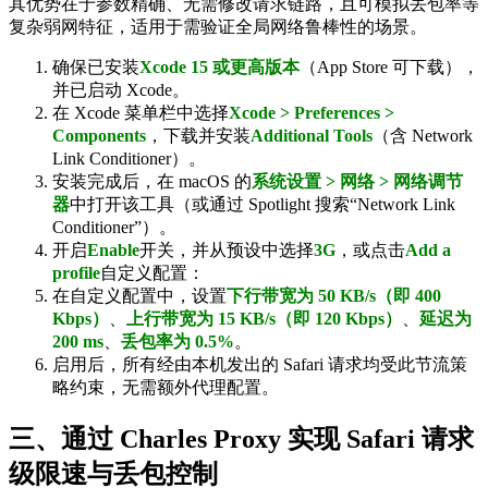
其优势在于参数精确、无需修改请求链路，且可模拟丢包率等
复杂弱网特征，适用于需验证全局网络鲁棒性的场景。
确保已安装
Xcode 15 或更高版本
（App Store 可下载），
并已启动 Xcode。
在 Xcode 菜单栏中选择
Xcode > Preferences >
Components
，下载并安装
Additional Tools
（含 Network
Link Conditioner）。
安装完成后，在 macOS 的
系统设置 > 网络 > 网络调节
器
中打开该工具（或通过 Spotlight 搜索“Network Link
Conditioner”）。
开启
Enable
开关，并从预设中选择
3G
，或点击
Add a
profile
自定义配置：
在自定义配置中，设置
下行带宽为 50 KB/s（即 400
Kbps）
、
上行带宽为 15 KB/s（即 120 Kbps）
、
延迟为
200 ms
、
丢包率为 0.5%
。
启用后，所有经由本机发出的 Safari 请求均受此节流策
略约束，无需额外代理配置。
三、通过 Charles Proxy 实现 Safari 请求
级限速与丢包控制