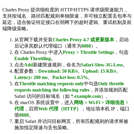
Charles Proxy 提供细粒度的 HTTP/HTTPS 请求级限速能力，
支持按域名、路径匹配规则单独限速，并可独立配置丢包率与
延迟，适合验证特定接口在弱网下的超时逻辑、重试机制及前
端降级策略。
从官网下载并安装
Charles Proxy 4.7 或更新版本
，启动
后记录其默认代理端口（通常为
8888
）。
在 Charles Proxy 中进入
Proxy > Throttle Settings
，勾选
Enable Throttling
。
点击
Add
新建限速规则，命名为
Safari-Slow-3G-Loss
。
配置参数：
Download: 50 KB/s
、
Upload: 15 KB/s
、
Latency: 200 ms
、
Packet loss: 0.5%
。
在
Throttle matching requests only
中勾选
Only throttle
requests matching the following rules
，并添加规则匹配
Safari 访问的目标域名（如
*.example.com
）。
在 macOS 系统设置中，进入
网络 > Wi-Fi > 详细信息 >
代理
，启用
Web 代理（HTTP）
，地址填本机 IP，端口
填
8888
。
重启 Safari 并访问目标网页，所有匹配规则的请求将被
施加指定限速与丢包策略。