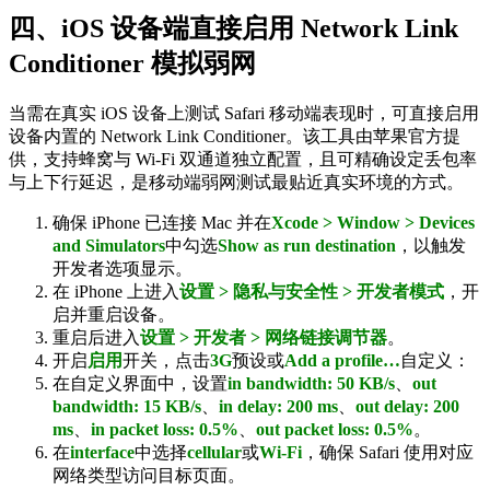
四、iOS 设备端直接启用 Network Link
Conditioner 模拟弱网
当需在真实 iOS 设备上测试 Safari 移动端表现时，可直接启用
设备内置的 Network Link Conditioner。该工具由苹果官方提
供，支持蜂窝与 Wi-Fi 双通道独立配置，且可精确设定丢包率
与上下行延迟，是移动端弱网测试最贴近真实环境的方式。
确保 iPhone 已连接 Mac 并在
Xcode > Window > Devices
and Simulators
中勾选
Show as run destination
，以触发
开发者选项显示。
在 iPhone 上进入
设置 > 隐私与安全性 > 开发者模式
，开
启并重启设备。
重启后进入
设置 > 开发者 > 网络链接调节器
。
开启
启用
开关，点击
3G
预设或
Add a profile…
自定义：
在自定义界面中，设置
in bandwidth: 50 KB/s
、
out
bandwidth: 15 KB/s
、
in delay: 200 ms
、
out delay: 200
ms
、
in packet loss: 0.5%
、
out packet loss: 0.5%
。
在
interface
中选择
cellular
或
Wi-Fi
，确保 Safari 使用对应
网络类型访问目标页面。