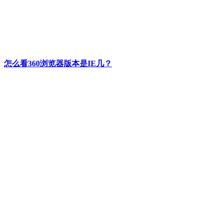
怎么看360浏览器版本是IE几？