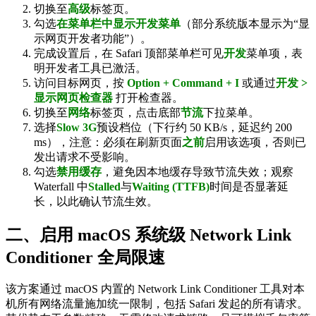
切换至
高级
标签页。
勾选
在菜单栏中显示开发菜单
（部分系统版本显示为“显
示网页开发者功能”）。
完成设置后，在 Safari 顶部菜单栏可见
开发
菜单项，表
明开发者工具已激活。
访问目标网页，按
Option + Command + I
或通过
开发 >
显示网页检查器
打开检查器。
切换至
网络
标签页，点击底部
节流
下拉菜单。
选择
Slow 3G
预设档位（下行约 50 KB/s，延迟约 200
ms），注意：必须在刷新页面
之前
启用该选项，否则已
发出请求不受影响。
勾选
禁用缓存
，避免因本地缓存导致节流失效；观察
Waterfall 中
Stalled
与
Waiting (TTFB)
时间是否显著延
长，以此确认节流生效。
二、启用 macOS 系统级 Network Link
Conditioner 全局限速
该方案通过 macOS 内置的 Network Link Conditioner 工具对本
机所有网络流量施加统一限制，包括 Safari 发起的所有请求。