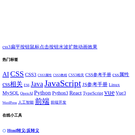
css3扁平按钮鼠标点击按钮水波扩散动画效果
热门标签
CSS
AI
CSS3
css属性
CSS参考手册
CSS3相关
CSS3属性
CSS3教程
JavaScript
Java
css相关
JS参考手册
Linux
ES6
vue
Python
React
MySQL
Python3
TypeScript
Vue3
OpenAI
前端
人工智能
前端开发
WordPress
在线小工具
Html转义/反转义