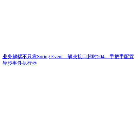
业务解耦不只靠Spring Event：解决接口超时504，手把手配置
异步事件执行器