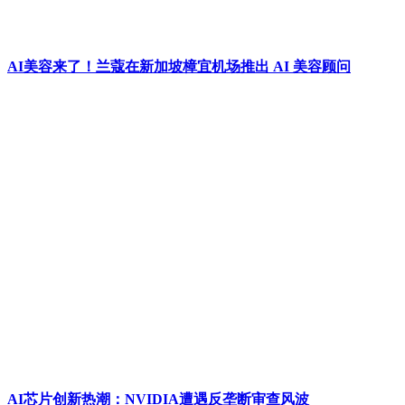
​AI美容来了！兰蔻在新加坡樟宜机场推出 AI 美容顾问
AI芯片创新热潮：NVIDIA遭遇反垄断审查风波