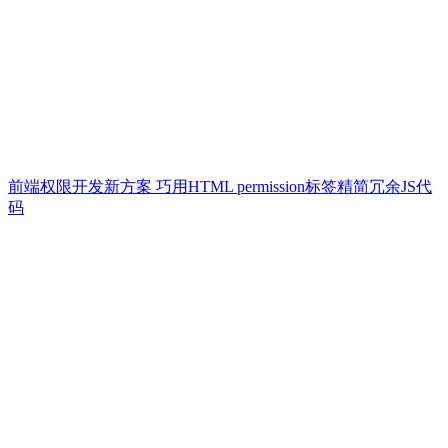
前端权限开发新方案 巧用HTML permission标签精简冗余JS代
码