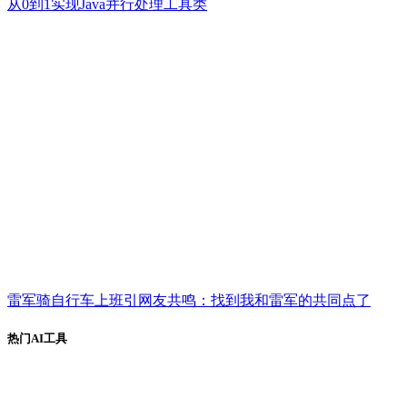
从0到1实现Java并行处理工具类
雷军骑自行车上班引网友共鸣：找到我和雷军的共同点了
热门AI工具