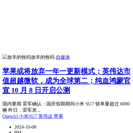
放羊的牧码
自媒体
苹果或将放弃一年一更新模式；英伟达市
值超越微软，成为全球第二；纯血鸿蒙官
宣 10 月 8 日开启公测
国内要闻 雷军确认：国庆假期期间小米 SU7 锁单量超过 6000
辆 昨日，雷军发...
OpenAI
小米SU7
英伟达
苹果
2024-10-08
694