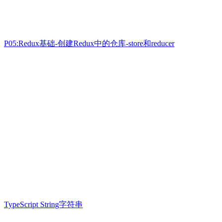
P05:Redux基础-创建Redux中的仓库-store和reducer
TypeScript String字符串