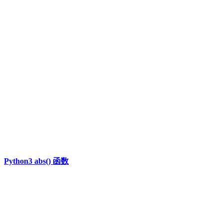
Python3 abs() 函数