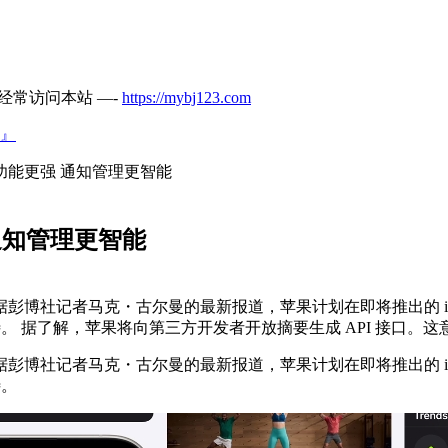
经常访问本站 —-
https://mybj123.com
』
摘要功能更强 通知管理更智能
 通知管理更智能
马克・古尔曼的最新报道，苹果计划在即将推出的 iOS19 系统中，显
 据了解，苹果将向第三方开发者开放摘要生成 API 接口。这意
据彭博社记者马克・古尔曼的
最新
报道，苹果计划在即将推出的 iOS19
待。