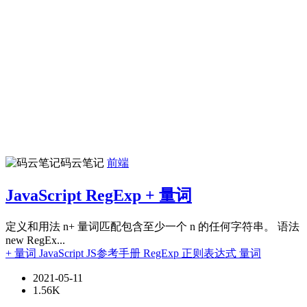
码云笔记
前端
JavaScript RegExp + 量词
定义和用法 n+ 量词匹配包含至少一个 n 的任何字符串。 语法
new RegEx...
+ 量词
JavaScript
JS参考手册
RegExp
正则表达式
量词
2021-05-11
1.56K