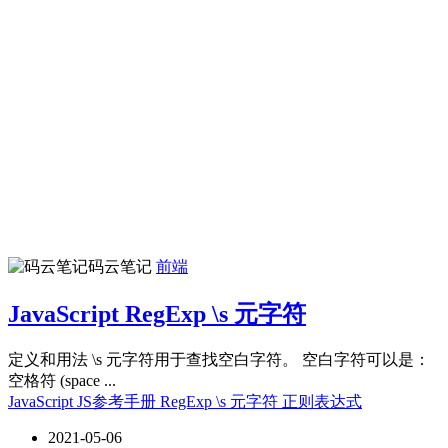
码云笔记
前端
JavaScript RegExp \s 元字符
定义和用法 \s 元字符用于查找空白字符。 空白字符可以是：
空格符 (space ...
JavaScript
JS参考手册
RegExp
\s 元字符
正则表达式
2021-05-06