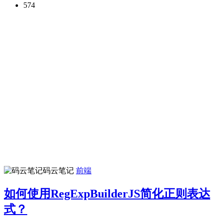
574
码云笔记
前端
如何使用RegExpBuilderJS简化正则表达
式？