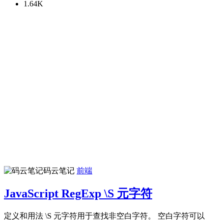
1.64K
码云笔记
前端
JavaScript RegExp \S 元字符
定义和用法 \S 元字符用于查找非空白字符。 空白字符可以