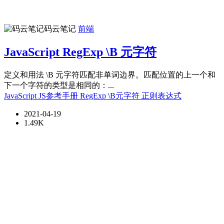
码云笔记
前端
JavaScript RegExp \B 元字符
定义和用法 \B 元字符匹配非单词边界。匹配位置的上一个和
下一个字符的类型是相同的：...
JavaScript
JS参考手册
RegExp
\B元字符
正则表达式
2021-04-19
1.49K