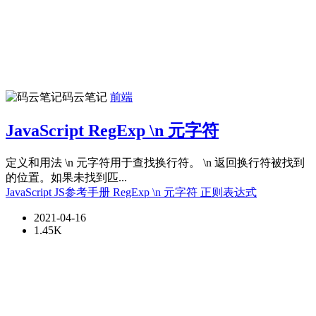
码云笔记
前端
JavaScript RegExp \n 元字符
定义和用法 \n 元字符用于查找换行符。 \n 返回换行符被找到
的位置。如果未找到匹...
JavaScript
JS参考手册
RegExp
\n 元字符
正则表达式
2021-04-16
1.45K