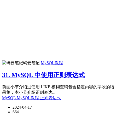
码云笔记
MySQL教程
31. MySQL 中使用正则表达式
前面小节介绍过使用 LIKE 模糊查询包含指定内容的字段的结
果集，本小节介绍正则表达...
MySQL
MySQL教程
正则表达式
2024-04-17
664