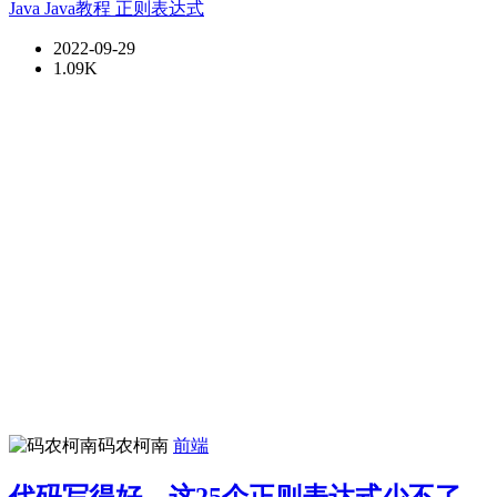
Java
Java教程
正则表达式
2022-09-29
1.09K
码农柯南
前端