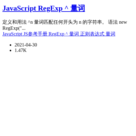
JavaScript RegExp ^ 量词
定义和用法 ^n 量词匹配任何开头为 n 的字符串。 语法 new
RegExp("...
JavaScript
JS参考手册
RegExp
^ 量词
正则表达式
量词
2021-04-30
1.47K