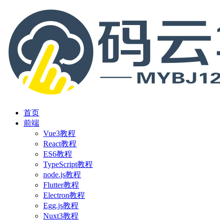
首页
前端
Vue3教程
React教程
ES6教程
TypeScript教程
node.js教程
Flutter教程
Electron教程
Egg.js教程
Nuxt3教程