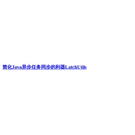
简化Java异步任务同步的利器LatchUtils