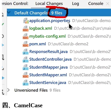
四、CamelCase