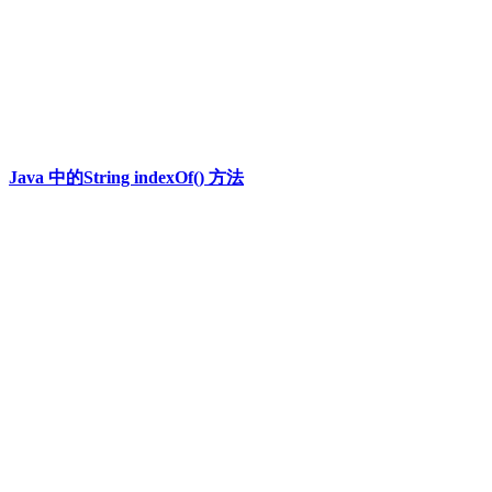
Java 中的String indexOf() 方法