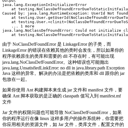
Output

java.lang.ExceptionInInitializerError

    at testing.NoClassDefFoundErrorDueToStaticInitFailu
Caused by: java.lang.RuntimeException: UserId Not found

    at testing.User.getUserId(NoClassDefFoundErrorDueTo
    at testing.User.<clinit>(NoClassDefFoundErrorDueToS
    ... 1 more

java.lang.NoClassDefFoundError: Could not initialize cl
由于 NoClassDefFoundError 是 LinkageError 的子类，而
LinkageError 的错误在依赖其他的类时会发生，所以如果你的
程序依赖原生的类库和需要的 dll 不存在时，有可能出现
java.lang.NoClassDefFoundError。这种错误也可能抛出
java.lang.UnsatisfiedLinkError: no dll in java.library.path Exception
Java 这样的异常。解决的办法是把依赖的类库和 dll 跟你的 jar
包放在一起。
如果你使用 Ant 构建脚本来生成 jar 文件和 manifest 文件，要
确保 Ant 脚本获取的是正确的 classpath 值写入到 manifest.mf
文件
Jar 文件的权限问题也可能导致 NoClassDefFoundError，如果
你的程序运行在像 linux 这样多用户的操作系统种，你需要把
你应用相关的资源文件，如 Jar 文件，类库文件，配置文件的