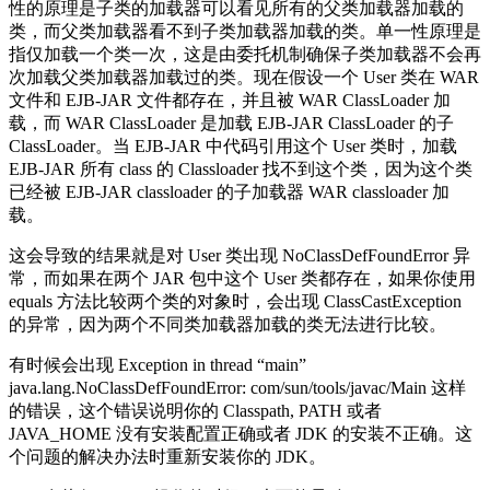
性的原理是子类的加载器可以看见所有的父类加载器加载的
类，而父类加载器看不到子类加载器加载的类。单一性原理是
指仅加载一个类一次，这是由委托机制确保子类加载器不会再
次加载父类加载器加载过的类。现在假设一个 User 类在 WAR
文件和 EJB-JAR 文件都存在，并且被 WAR ClassLoader 加
载，而 WAR ClassLoader 是加载 EJB-JAR ClassLoader 的子
ClassLoader。当 EJB-JAR 中代码引用这个 User 类时，加载
EJB-JAR 所有 class 的 Classloader 找不到这个类，因为这个类
已经被 EJB-JAR classloader 的子加载器 WAR classloader 加
载。
这会导致的结果就是对 User 类出现 NoClassDefFoundError 异
常，而如果在两个 JAR 包中这个 User 类都存在，如果你使用
equals 方法比较两个类的对象时，会出现 ClassCastException
的异常，因为两个不同类加载器加载的类无法进行比较。
有时候会出现 Exception in thread “main”
java.lang.NoClassDefFoundError: com/sun/tools/javac/Main 这样
的错误，这个错误说明你的 Classpath, PATH 或者
JAVA_HOME 没有安装配置正确或者 JDK 的安装不正确。这
个问题的解决办法时重新安装你的 JDK。