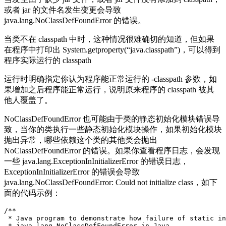
或者 jar 的文件名发生变更会导致
java.lang.NoClassDefFoundError 的错误。
当类不在 classpath 中时，这种情况很难确切的知道，但如果
在程序中打印出 System.getproperty(“java.classpath”)，可以得到
程序实际运行的 classpath
运行时明确指定你认为程序能正常运行的 -classpath 参数，如
果增加之后程序能正常运行，说明原来程序的 classpath 被其
他人覆盖了。
NoClassDefFoundError 也可能由于类的静态初始化模块错误导
致，当你的类执行一些静态初始化模块操作，如果初始化模块
抛出异常，哪些依赖这个类的其他类会抛出
NoClassDefFoundError 的错误。如果你查看程序日志，会发现
一些 java.lang.ExceptionInInitializerError 的错误日志，
ExceptionInInitializerError 的错误会导致
java.lang.NoClassDefFoundError: Could not initialize class，如下
面的代码示例：
/**

 * Java program to demonstrate how failure of static in
 * java.lang.NoClassDefFoundError in Java.
