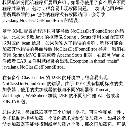
权限单独分配给程序所属用户组，如果你使用了多个用户不同
程序共享的 jar 包时，很容易出现权限问题。比如其他用户应
用所属权限的 jar 包你的程序没有权限访问，会导致
java.lang.NoClassDefFoundError 的错误。
基于 XML 配置的程序也可能导致 NoClassDefFoundError 的错
误。比如大多数 Java 的框架像 Spring，Struts 使用 xml 配置获
取对应的 bean 信息，如果你输入了错误的名称，程序可能会
加载其他错误的类而导致 NoClassDefFoundError 异常。我们在
使用 Spring MVC 框架或者 Apache Struts 框架，在部署 War 文
件或者 EAR 文件时就经常会出现 Exception in thread “main”
java.lang.NoClassDefFoundError。
在有多个 ClassLoader 的 J2EE 的环境中，很容易出现
NoClassDefFoundError 的错误。由于 J2EE 没有指明标准的类
加载器，使用的类加载器依赖与不同的容器像 Tomcat、
WebLogic，WebSphere 加载 J2EE 的不同组件如 War 包或者
EJB-JAR 包。
总结来说，类加载器基于三个机制：委托、可见性和单一性，
委托机制是指将加载一个类的请求交给父类加载器，如果这个
父类加载器不能够找到或者加载这个类，那么再加载它。可见