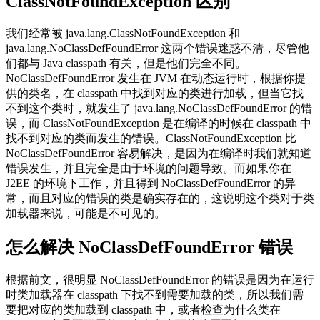
ClassNotFoundException 区别
我们经常被 java.lang.ClassNotFoundException 和
java.lang.NoClassDefFoundError 这两个错误迷惑不清，尽管他
们都与 Java classpath 有关，但是他们完全不同。
NoClassDefFoundError 发生在 JVM 在动态运行时，根据你提
供的类名，在 classpath 中找到对应的类进行加载，但当它找
不到这个类时，就发生了 java.lang.NoClassDefFoundError 的错
误，而 ClassNotFoundException 是在编译的时候在 classpath 中
找不到对应的类而发生的错误。ClassNotFoundException 比
NoClassDefFoundError 容易解决，是因为在编译时我们就知道
错误发生，并且完全是由于环境的问题导致。而如果你在
J2EE 的环境下工作，并且得到 NoClassDefFoundError 的异
常，而且对应的错误的类是确实存在的，这说明这个类对于类
加载器来说，可能是不可见的。
怎么解决 NoClassDefFoundError 错误
根据前文，很明显 NoClassDefFoundError 的错误是因为在运行
时类加载器在 classpath 下找不到需要加载的类，所以我们需
要把对应的类加载到 classpath 中，或者检查为什么类在