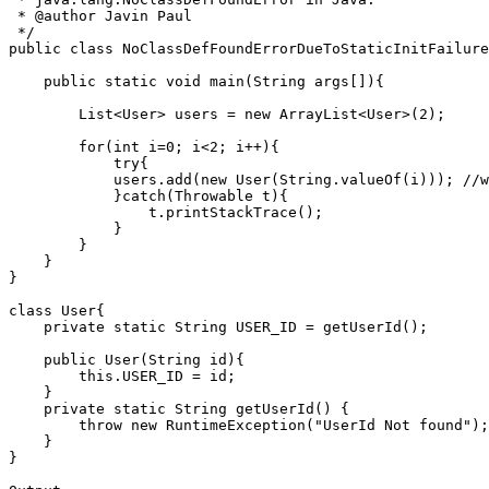
 * @author Javin Paul

 */

public class NoClassDefFoundErrorDueToStaticInitFailure
    public static void main(String args[]){

        List<User> users = new ArrayList<User>(2);

        for(int i=0; i<2; i++){

            try{

            users.add(new User(String.valueOf(i))); //w
            }catch(Throwable t){

                t.printStackTrace();

            }

        }         

    }

}

class User{

    private static String USER_ID = getUserId();

    public User(String id){

        this.USER_ID = id;

    }

    private static String getUserId() {

        throw new RuntimeException("UserId Not found");

    }     

}
