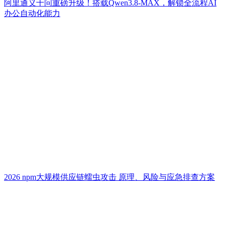
阿里通义千问重磅升级！搭载Qwen3.8-MAX，解锁全流程AI
办公自动化能力
2026 npm大规模供应链蠕虫攻击 原理、风险与应急排查方案