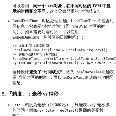
可以看到，
同一个
对象，在不同时区的 JVM 中显
Date
示的时间完全不同
，这会导致严重的“时间歧义”。
LocalDateTime：时区处理明确。LocalDateTime 不包含时
区信息，它表示“本地时间”（即当前 JVM 时区的时
间）。如果需要处理时区，可以使用
ZonedDateTime（带时区的日期时间）：
// 本地时间（北京时间）

LocalDateTime localTime = LocalDateTime.now();

// 转换为纽约时间（带时区）

ZonedDateTime newYorkTime = localTime.atZone(ZoneI
System.out.println(newYorkTime); // 输出：2025-05-2
这种设计
避免了“时间歧义”
，因为
明确表
LocalDateTime
示“当前时区的时间”，而
则明确包含时区
ZonedDateTime
信息。
5. 「精度」：毫秒 vs 纳秒
：精度为毫秒（1/1000 秒），只能表示到“毫秒级”
Date
的时间（例如
返回的是毫秒
new Date().getTime()
数）。