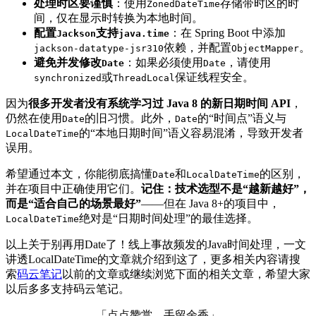
处理时区要谨慎
：使用
存储带时区的时
ZonedDateTime
间，仅在显示时转换为本地时间。
配置
支持
：在 Spring Boot 中添加
Jackson
java.time
依赖，并配置
。
jackson-datatype-jsr310
ObjectMapper
避免并发修改
：如果必须使用
，请使用
Date
Date
或
保证线程安全。
synchronized
ThreadLocal
因为
很多开发者没有系统学习过 Java 8 的新日期时间 API
，
仍然在使用
的旧习惯。此外，
的“时间点”语义与
Date
Date
的“本地日期时间”语义容易混淆，导致开发者
LocalDateTime
误用。
希望通过本文，你能彻底搞懂
和
的区别，
Date
LocalDateTime
并在项目中正确使用它们。
记住：技术选型不是“越新越好”，
而是“适合自己的场景最好”
——但在 Java 8+的项目中，
绝对是“日期时间处理”的最佳选择。
LocalDateTime
以上关于别再用Date了！线上事故频发的Java时间处理，一文
讲透LocalDateTime的文章就介绍到这了，更多相关内容请搜
索
码云笔记
以前的文章或继续浏览下面的相关文章，希望大家
以后多多支持码云笔记。
「点点赞赏，手留余香」