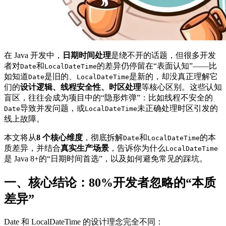
在 Java 开发中，
日期时间处理
是绕不开的话题，但很多开发
者对
和
的差异仍停留在“表面认知”——比
Date
LocalDateTime
如知道
是旧的、
是新的，却没真正理解它
Date
LocalDateTime
们的
设计逻辑、线程安全性、时区处理
等核心区别。这些认知
盲区，往往会成为项目中的“隐形炸弹”：比如线程不安全的
导致并发问题，或
未正确处理时区引发的
Date
LocalDateTime
线上故障。
本文将从
8 个核心维度
，彻底拆解
和
的本
Date
LocalDateTime
质差异，并结合
真实生产场景
，告诉你为什么
LocalDateTime
是 Java 8+的“日期时间首选”，以及如何避免常见的踩坑。
一、核心结论：80%开发者忽略的“本质
差异”
Date 和 LocalDateTime 的设计理念完全不同：