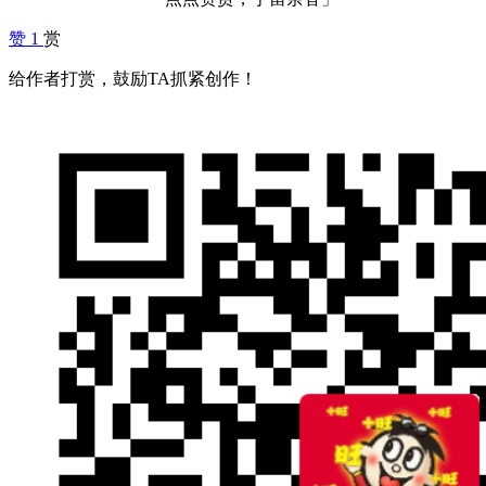
赞
1
赏
给作者打赏，鼓励TA抓紧创作！