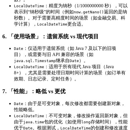
：精度为纳秒（1/1000000000 秒），可以
LocalDateTime
表示到“纳秒级”的时间（例如
返回的是纳
now.getNano()
秒数）。对于需要高精度时间的场景（如金融交易、科
学计算），
更合适。
LocalDateTime
6. 「使用场景」：遗留系统 vs 现代项目
：仅适用于遗留系统（如 Java 7 及以下的旧项
Date
目），或需要与旧 API 兼容的场景（如
继承自
）。
java.sql.Timestamp
Date
：适用于所有现代 Java 项目（Java
LocalDateTime
8+），尤其是需要处理日期时间计算的场景（如订单有
效期、日志记录、定时任务）。
7. 「性能」：略低 vs 更优
：由于是可变对象，每次修改都需要创建新对象，
Date
性能略低。
：不可变对象，修改操作返回新对象，但
LocalDateTime
由于
包的优化（如使用
存储时间），性能
java.time
long
优于
。根据测试，
的创建和修改速度
Date
LocalDateTime