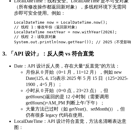
LocalDateTime：线程安全。LocalDateTime 是不可变对象
（所有修改操作都返回新对象），多线程环境下无需同
步即可安全使用。例如：
LocalDateTime now = LocalDateTime.now();

// 线程 1：修改年份（返回新对象）

LocalDateTime nextYear = now.withYear(2026);

// 线程 2：读取原对象

System.out.println(now.getYear()); // 2025（不受影
3. 「API 设计」：反人类 vs 符合直觉
Date：API 设计反人类，存在大量“反直觉”的方法：
月份从 0 开始（0=1 月，11=12 月），例如 new
Date(125, 4, 15)表示 2025 年 5 月 15 日（125=2025-
1900，4=5 月）；
小时从 0 开始（0=0 点，23=23 点），但
getHours()返回的是 12 小时制（需要调用
getHours()+AM_PM 判断上午/下午）；
大量方法已过时（如 getYear()、setMonth()），但
仍有很多 legacy 代码在使用。
LocalDateTime：API 设计符合直觉，方法名清晰表达意
图：