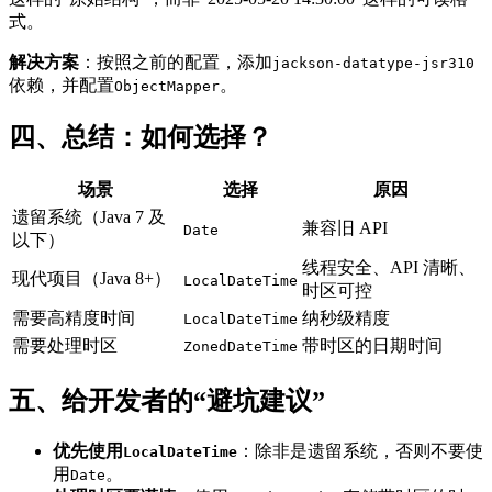
式。
解决方案
：按照之前的配置，添加
jackson-datatype-jsr310
依赖，并配置
。
ObjectMapper
四、总结：如何选择？
场景
选择
原因
遗留系统（Java 7 及
兼容旧 API
Date
以下）
线程安全、API 清晰、
现代项目（Java 8+）
LocalDateTime
时区可控
需要高精度时间
纳秒级精度
LocalDateTime
需要处理时区
带时区的日期时间
ZonedDateTime
五、给开发者的“避坑建议”
优先使用
：除非是遗留系统，否则不要使
LocalDateTime
用
。
Date