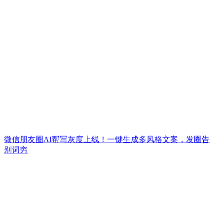
微信朋友圈AI帮写灰度上线！一键生成多风格文案，发圈告
别词穷