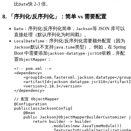
比
快 2-3 倍。
Date
8. 「序列化/反序列化」：简单 vs 需要配置
：序列化/反序列化简单，
等 JSON 库可以
Date
Jackson
直接处理（默认序列化为时间戳）。
：序列化/反序列化需要额外配置（因为
LocalDateTime
默认不支持
类型）。例如，在 Spring
Jackson
java.time
Boot 中需要添加
依赖，并配
jackson-datatype-jsr310
置
：
ObjectMapper
<!-- pom.xml -->

<dependency>

    <groupId>com.fasterxml.jackson.datatype</group
    <artifactId>jackson-datatype-jsr310</artifactI
    <version>2.18.3</version>

</dependency>
// 配置 ObjectMapper

@Configuration

publicclassJacksonConfig{

    @Bean

    public Jackson2ObjectMapperBuilderCustomizer j
        return builder -> builder

                .modules(new JavaTimeModule())

                .featuresToDisable(SerializationFe