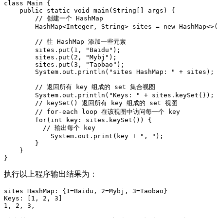
class Main {

    public static void main(String[] args) {

        // 创建一个 HashMap

        HashMap<Integer, String> sites = new HashMap<>(
        // 往 HashMap 添加一些元素

        sites.put(1, "Baidu");

        sites.put(2, "Mybj");

        sites.put(3, "Taobao");

        System.out.println("sites HashMap: " + sites);

        // 返回所有 key 组成的 set 集合视图

        System.out.println("Keys: " + sites.keySet());

        // keySet() 返回所有 key 组成的 set 视图

        // for-each loop 在该视图中访问每一个 key

        for(int key: sites.keySet()) {

          // 输出每个 key

            System.out.print(key + ", ");

        }

    }

}
执行以上程序输出结果为：
sites HashMap: {1=Baidu, 2=Mybj, 3=Taobao}

Keys: [1, 2, 3]

1, 2, 3,