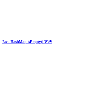
Java HashMap isEmpty() 方法