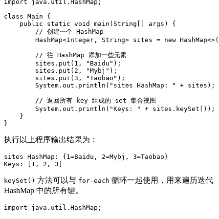
import java.util.HashMap;

class Main {

    public static void main(String[] args) {

        // 创建一个 HashMap

        HashMap<Integer, String> sites = new HashMap<>(
        // 往 HashMap 添加一些元素

        sites.put(1, "Baidu");

        sites.put(2, "Mybj");

        sites.put(3, "Taobao");

        System.out.println("sites HashMap: " + sites);

        // 返回所有 key 组成的 set 集合视图

        System.out.println("Keys: " + sites.keySet());

    }

}
执行以上程序输出结果为：
sites HashMap: {1=Baidu, 2=Mybj, 3=Taobao}

Keys: [1, 2, 3]
方法可以与
循环一起使用，用来遍历迭代
keySet()
for-each
HashMap 中的所有键。
import java.util.HashMap;
