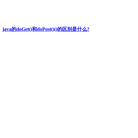
java的doGet()和doPost()()的区别是什么?