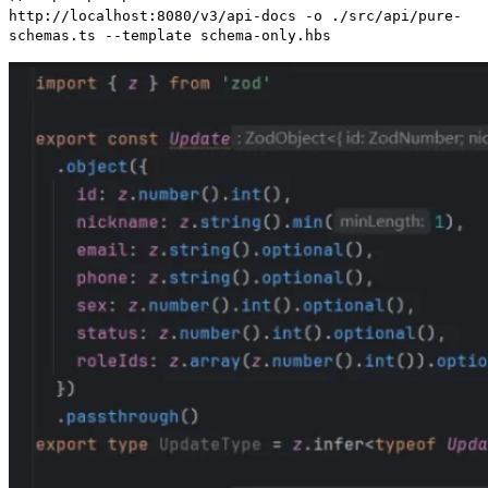
http://localhost:8080/v3/api-docs -o ./src/api/pure-
schemas.ts --template schema-only.hbs