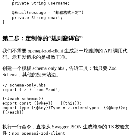
    private String username;

    @Email(message = "邮箱格式不对")

    private String email;

}

第二步：定制你的“规则翻译官”
我们不需要 openapi-zod-client 生成那一坨臃肿的 API 调用代
码。老开发追求的是极致干净。
创建一个模板 schema-only.hbs，告诉工具：我只要 Zod
Schema，其他的别来沾边。
// schema-only.hbs

import { z } from "zod";

{{
#each
 schemas}}

export const {{@key}} = {{this}};

export type {{@key}}Type = z.infer<typeof {{@key}}>;

{{/each}}

执行一行命令，直接从 Swagger JSON 生成纯净的 TS 校验文
件：
npx openapi-zod-client