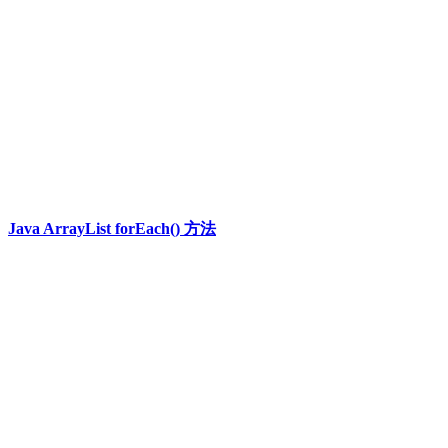
Java ArrayList forEach() 方法