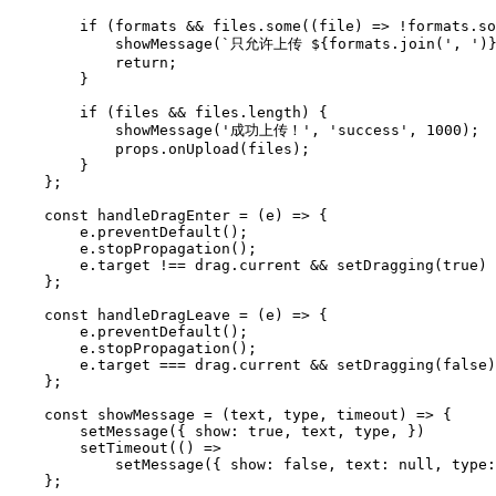
        if (formats && files.some((file) => !formats.so
            showMessage(`只允许上传 ${formats.join(', ')
            return;

        }

        if (files && files.length) {

            showMessage('成功上传！', 'success', 1000);

            props.onUpload(files);

        }

    };

    const handleDragEnter = (e) => {

        e.preventDefault();

        e.stopPropagation();

        e.target !== drag.current && setDragging(true)

    };

    const handleDragLeave = (e) => {

        e.preventDefault();

        e.stopPropagation();

        e.target === drag.current && setDragging(false)

    };

    const showMessage = (text, type, timeout) => {

        setMessage({ show: true, text, type, })

        setTimeout(() =>

            setMessage({ show: false, text: null, type:
    };
