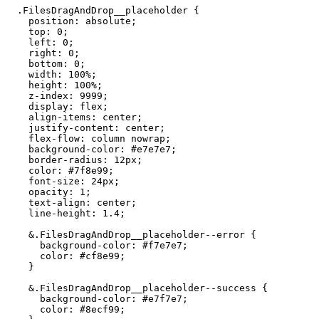
  .FilesDragAndDrop__placeholder {

    position: absolute;

    top: 0;

    left: 0;

    right: 0;

    bottom: 0;

    width: 100%;

    height: 100%;

    z-index: 9999;

    display: flex;

    align-items: center;

    justify-content: center;

    flex-flow: column nowrap;

    background-color: #e7e7e7;

    border-radius: 12px;

    color: #7f8e99;

    font-size: 24px;

    opacity: 1;

    text-align: center;

    line-height: 1.4;

    &.FilesDragAndDrop__placeholder--error {

      background-color: #f7e7e7;

      color: #cf8e99;

    }

    &.FilesDragAndDrop__placeholder--success {

      background-color: #e7f7e7;

      color: #8ecf99;
