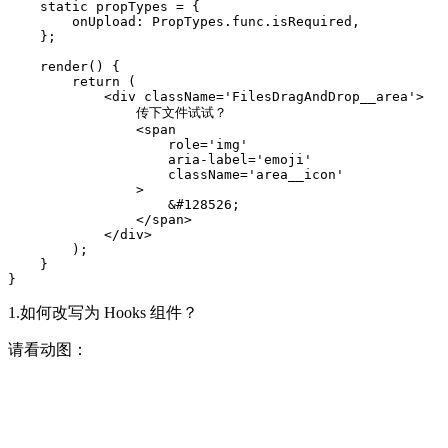
    static propTypes = {

        onUpload: PropTypes.func.isRequired,

    };

    render() {

        return (

            <div className='FilesDragAndDrop__area'>

                传下文件试试？

                <span

                    role='img'

                    aria-label='emoji'

                    className='area__icon'

                >

                    &#128526;

                </span>

            </div>

        );

    }

}
1.如何改写为 Hooks 组件？
请看动图：