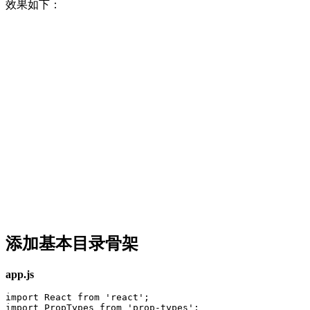
效果如下：
添加基本目录骨架
app.js
import React from 'react';

import PropTypes from 'prop-types';
