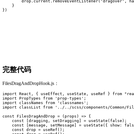
        drop.current.removeEventListener('dragover', ha
    }

})
完整代码
FilesDragAndDropHook.js：
import React, { useEffect, useState, useRef } from "rea
import PropTypes from 'prop-types';

import classNames from 'classnames';

import classList from '../../scss/components/Common/Fil
const FilesDragAndDrop = (props) => {

    const [dragging, setDragging] = useState(false);

    const [message, setMessage] = useState({ show: fals
    const drop = useRef();
