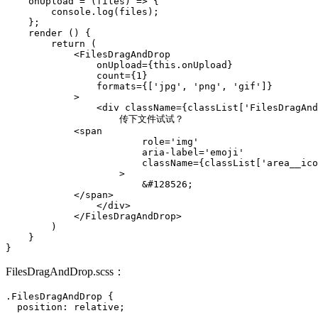
    onUpload = (files) => {

        console.log(files);

    };

    render () {

        return (

            <FilesDragAndDrop

                onUpload={this.onUpload}

                count={1}

                formats={['jpg', 'png', 'gif']}

            >

                <div className={classList['FilesDragAnd
                    传下文件试试？

            <span

                        role='img'

                        aria-label='emoji'

                        className={classList['area__ico
                    >

                        &#128526;

            </span>

                </div>

            </FilesDragAndDrop>

        )

    }

}
FilesDragAndDrop.scss：
.FilesDragAndDrop {

  position: relative;
