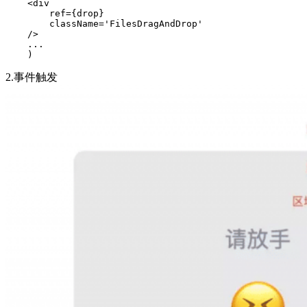
    <div

        ref={drop}

        className='FilesDragAndDrop'

    />

    ...

    )
2.事件触发