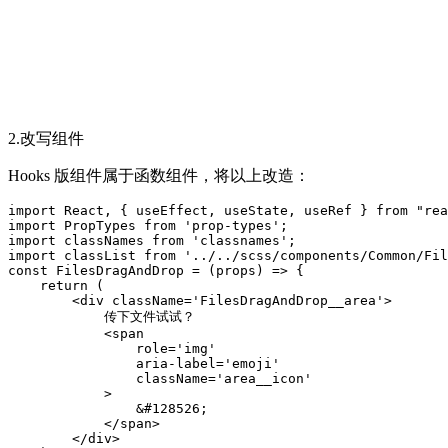
2.改写组件
Hooks 版组件属于函数组件，将以上改造：
import React, { useEffect, useState, useRef } from "rea
import PropTypes from 'prop-types';

import classNames from 'classnames';

import classList from '../../scss/components/Common/Fil
const FilesDragAndDrop = (props) => {

    return (

        <div className='FilesDragAndDrop__area'>

            传下文件试试？

            <span

                role='img'

                aria-label='emoji'

                className='area__icon'

            >

                &#128526;

            </span>

        </div>
