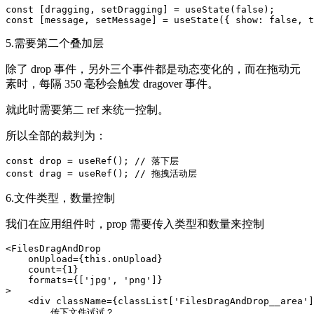
const [dragging, setDragging] = useState(false);

const [message, setMessage] = useState({ show: false, t
5.需要第二个叠加层
除了 drop 事件，另外三个事件都是动态变化的，而在拖动元
素时，每隔 350 毫秒会触发 dragover 事件。
就此时需要第二 ref 来统一控制。
所以全部的裁判为：
const drop = useRef(); // 落下层

const drag = useRef(); // 拖拽活动层
6.文件类型，数量控制
我们在应用组件时，prop 需要传入类型和数量来控制
<FilesDragAndDrop

    onUpload={this.onUpload}

    count={1}

    formats={['jpg', 'png']}

>

    <div className={classList['FilesDragAndDrop__area']
        传下文件试试？
