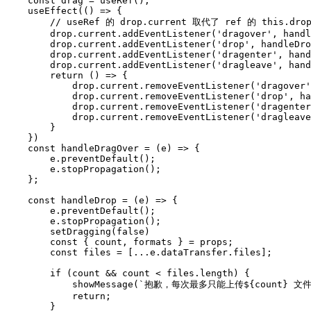
    const drag = useRef();

    useEffect(() => {

        // useRef 的 drop.current 取代了 ref 的 this.drop
        drop.current.addEventListener('dragover', handl
        drop.current.addEventListener('drop', handleDro
        drop.current.addEventListener('dragenter', hand
        drop.current.addEventListener('dragleave', hand
        return () => {

            drop.current.removeEventListener('dragover'
            drop.current.removeEventListener('drop', ha
            drop.current.removeEventListener('dragenter
            drop.current.removeEventListener('dragleave
        }

    })

    const handleDragOver = (e) => {

        e.preventDefault();

        e.stopPropagation();

    };

    const handleDrop = (e) => {

        e.preventDefault();

        e.stopPropagation();

        setDragging(false)

        const { count, formats } = props;

        const files = [...e.dataTransfer.files];

        if (count && count < files.length) {

            showMessage(`抱歉，每次最多只能上传${count} 文件。`
            return;

        }
