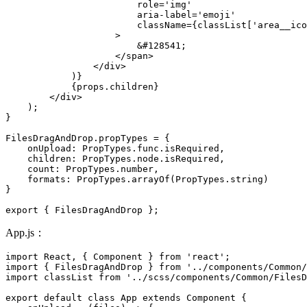
                        role='img'

                        aria-label='emoji'

                        className={classList['area__ico
                    >

                        &#128541;

                    </span>

                </div>

            )}

            {props.children}

        </div>

    );

}

FilesDragAndDrop.propTypes = {

    onUpload: PropTypes.func.isRequired,

    children: PropTypes.node.isRequired,

    count: PropTypes.number,

    formats: PropTypes.arrayOf(PropTypes.string)

}

export { FilesDragAndDrop };
App.js：
import React, { Component } from 'react';

import { FilesDragAndDrop } from '../components/Common/
import classList from '../scss/components/Common/FilesD
export default class App extends Component {
