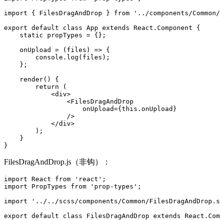
import { FilesDragAndDrop } from '../components/Common/
export default class App extends React.Component {

    static propTypes = {};

    onUpload = (files) => {

        console.log(files);

    };

    render() {

        return (

            <div>

                <FilesDragAndDrop

                    onUpload={this.onUpload}

                />

            </div>

        );

    }

}
FilesDragAndDrop.js（非钩）：
import React from 'react';

import PropTypes from 'prop-types';

import '../../scss/components/Common/FilesDragAndDrop.s
export default class FilesDragAndDrop extends React.Com