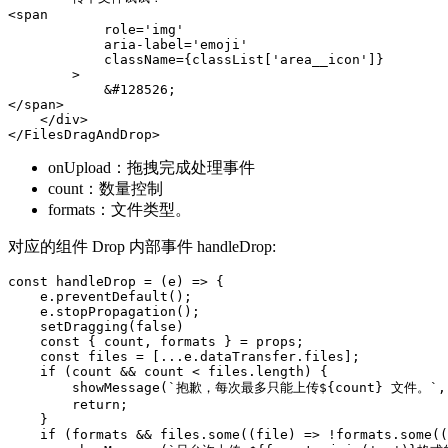
<span

            role='img'

            aria-label='emoji'

            className={classList['area__icon']}

        >

            &#128526;

</span>

    </div>

</FilesDragAndDrop>
onUpload：拖拽完成处理事件
count：数量控制
formats：文件类型。
对应的组件 Drop 内部事件 handleDrop:
const handleDrop = (e) => {

    e.preventDefault();

    e.stopPropagation();

    setDragging(false)

    const { count, formats } = props;

    const files = [...e.dataTransfer.files];

    if (count && count < files.length) {

        showMessage(`抱歉，每次最多只能上传${count} 文件。`, '
        return;

    }

    if (formats && files.some((file) => !formats.some((