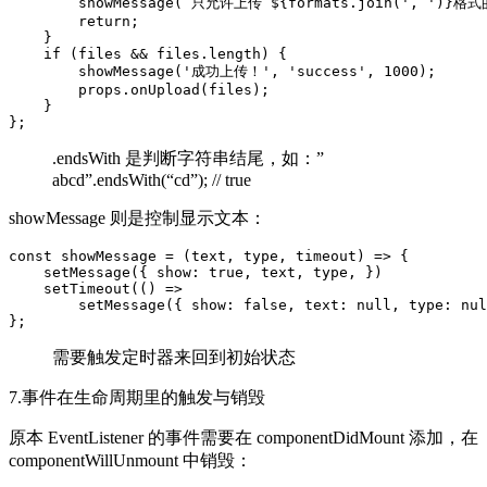
        showMessage(`只允许上传 ${formats.join(', ')}格式的
        return;

    }

    if (files && files.length) {

        showMessage('成功上传！', 'success', 1000);

        props.onUpload(files);

    }

};
.endsWith 是判断字符串结尾，如：”
abcd”.endsWith(“cd”); // true
showMessage 则是控制显示文本：
const showMessage = (text, type, timeout) => {

    setMessage({ show: true, text, type, })

    setTimeout(() =>

        setMessage({ show: false, text: null, type: nul
};
需要触发定时器来回到初始状态
7.事件在生命周期里的触发与销毁
原本 EventListener 的事件需要在 componentDidMount 添加，在
componentWillUnmount 中销毁：