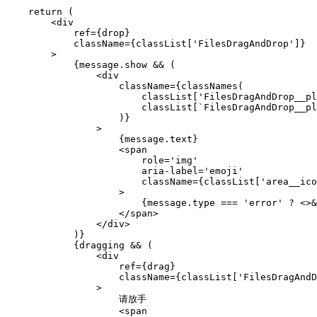
    return (

        <div

            ref={drop}

            className={classList['FilesDragAndDrop']}

        >

            {message.show && (

                <div

                    className={classNames(

                        classList['FilesDragAndDrop__pl
                        classList[`FilesDragAndDrop__pl
                    )}

                >

                    {message.text}

                    <span

                        role='img'

                        aria-label='emoji'

                        className={classList['area__ico
                    >

                        {message.type === 'error' ? <>&
                    </span>

                </div>

            )}

            {dragging && (

                <div

                    ref={drag}

                    className={classList['FilesDragAndD
                >

                    请放手

                    <span
