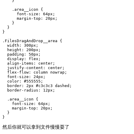
    }

    .area__icon {

      font-size: 64px;

      margin-top: 20px;

    }

  }

}

.FilesDragAndDrop__area {

  width: 300px;

  height: 200px;

  padding: 50px;

  display: flex;

  align-items: center;

  justify-content: center;

  flex-flow: column nowrap;

  font-size: 24px;

  color: #555555;

  border: 2px #c3c3c3 dashed;

  border-radius: 12px;

  .area__icon {

    font-size: 64px;

    margin-top: 20px;

  }

}
然后你就可以拿到文件慢慢耍了