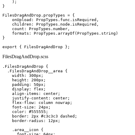
    );

}

FilesDragAndDrop.propTypes = {

    onUpload: PropTypes.func.isRequired,

    children: PropTypes.node.isRequired,

    count: PropTypes.number,

    formats: PropTypes.arrayOf(PropTypes.string)

}

export { FilesDragAndDrop };
FilesDragAndDrop.scss
.FilesDragAndDrop {

  .FilesDragAndDrop__area {

    width: 300px;

    height: 200px;

    padding: 50px;

    display: flex;

    align-items: center;

    justify-content: center;

    flex-flow: column nowrap;

    font-size: 24px;

    color: #555555;

    border: 2px #c3c3c3 dashed;

    border-radius: 12px;

    .area__icon {

      font-size: 64px;
