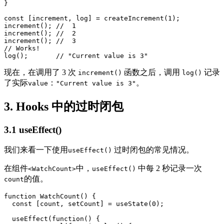
}

const [increment, log] = createIncrement(1);

increment(); //  1

increment(); //  2

increment(); //  3

// Works!

log();       // "Current value is 3"
现在，在调用了 3 次
函数之后，调用
记录
increment()
log()
了实际
：
。
value
"Current value is 3"
3. Hooks 中的过时闭包
3.1 useEffect()
我们来看一下使用
过时闭包的常见情况。
useEffect()
在组件
中，
中每 2 秒记录一次
<WatchCount>
useEffect()
的值。
count
function WatchCount() {

  const [count, setCount] = useState(0);

  useEffect(function() {
