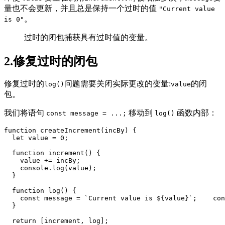
量也不会更新，并且总是保持一个过时的值
"Current value
。
is 0"
过时的闭包捕获具有过时值的变量。
2.修复过时的闭包
修复过时的
问题需要关闭实际更改的变量:
的闭
log()
value
包。
我们将语句
移动到
函数内部：
const message = ...;
log()
function createIncrement(incBy) {

  let value = 0;

  function increment() {

    value += incBy;

    console.log(value);

  }

  function log() {

    const message = `Current value is ${value}`;    con
  }

  return [increment, log];
