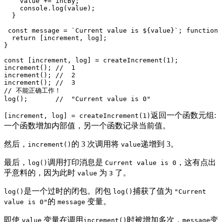
    value += incBy;

    console.log(value);

  }

 const message = `Current value is ${value}`; function 
  return [increment, log];

}

const [increment, log] = createIncrement(1);

increment(); //  1

increment(); //  2

increment(); //  3

// 不能正确工作！

log();       //  "Current value is 0"
返回一个函数元组:
[increment, log] = createIncrement(1)
一个函数增加内部值，另一个函数记录当前值。
然后，
的 3 次调用将
递增到 3。
increment()
value
最后，
调用打印消息是
，这有点出
log()
Current value is 0
乎意料的，因为此时
为
了。
value
3
是一个过时的闭包。闭包
捕获了值为
log()
log()
"Current
的
变量。
value is 0"
message
即使
变量在调用
时被增加多次，
变
value
increment()
message