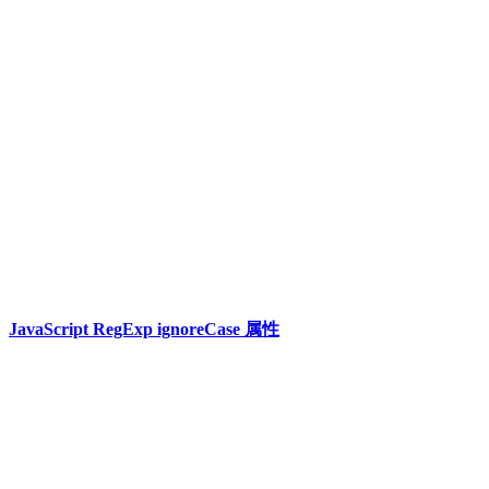
JavaScript RegExp ignoreCase 属性