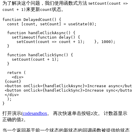
为了解决这个问题，我们使用函数式方法 s
etCount(count =>
来更新
状态。
count + 1)
count
function DelayedCount() {

  const [count, setCount] = useState(0);

  function handleClickAsync() {

    setTimeout(function delay() {

      setCount(count => count + 1);    }, 1000);

  }

  function handleClickSync() {

    setCount(count + 1);

  }

  return (

    <div>

 {count}

 <button onClick={handleClickAsync}>Increase async</but
 <button onClick={handleClickSync}>Increase sync</butto
 </div>

  );

}
打开演示(
codesandbox
。 再次快速单击按钮
次。 计数器显示
2
正确的值
。
2
当一个返回基于前一个状态的新状态的回调函数被提供给状态