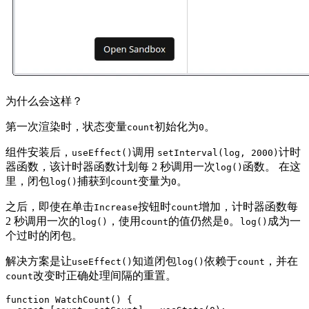
为什么会这样？
第一次渲染时，状态变量
初始化为
。
count
0
组件安装后，
调用
计时
useEffect()
setInterval(log, 2000)
器函数，该计时器函数计划每 2 秒调用一次
函数。 在这
log()
里，闭包
捕获到
变量为
。
log()
count
0
之后，即使在单击
按钮时
增加，计时器函数每
Increase
count
2 秒调用一次的
，使用
的值仍然是
。
成为一
log()
count
0
log()
个过时的闭包。
解决方案是让
知道闭包
依赖于
，并在
useEffect()
log()
count
改变时正确处理间隔的重置。
count
function WatchCount() {
