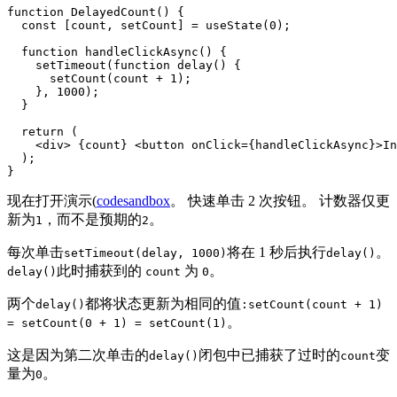
function DelayedCount() {

  const [count, setCount] = useState(0);

  function handleClickAsync() {

    setTimeout(function delay() {

      setCount(count + 1);

    }, 1000);

  }

  return (

    <div> {count} <button onClick={handleClickAsync}>In
  );

}
现在打开演示(
codesandbox
。 快速单击 2 次按钮。 计数器仅更
新为
，而不是预期的
。
1
2
每次单击
将在 1 秒后执行
。
setTimeout(delay, 1000)
delay()
此时捕获到的
为
。
delay()
count
0
两个
都将状态更新为相同的值
delay()
:setCount(count + 1)
。
= setCount(0 + 1) = setCount(1)
这是因为第二次单击的
闭包中已捕获了过时的
变
delay()
count
量为
。
0