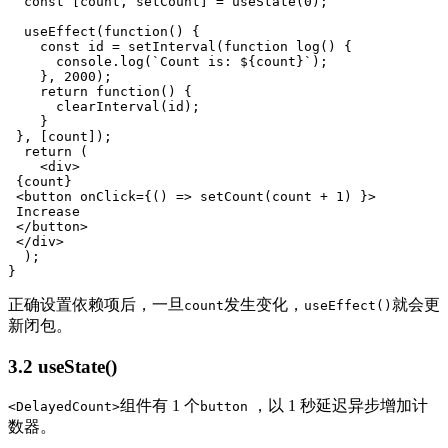
  const [count, setCount] = useState(0);

  useEffect(function() {

    const id = setInterval(function log() {

      console.log(`Count is: ${count}`);

    }, 2000);

    return function() {

      clearInterval(id);

    }

 }, [count]);

  return (

    <div>

 {count}

 <button onClick={() => setCount(count + 1) }>

 Increase

 </button>

 </div>

  );

}
正确设置依赖项后，一旦
发生变化，
就会更
count
useEffect()
新闭包。
3.2 useState()
组件有 1 个
，以 1 秒延迟异步增加计
<DelayedCount>
button
数器。