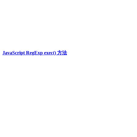
JavaScript RegExp exec() 方法