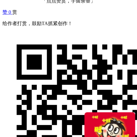
「点点赞赏，手留余香」
赞
0
赏
给作者打赏，鼓励TA抓紧创作！