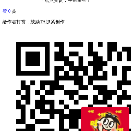
「点点赞赏，手留余香」
赞
0
赏
给作者打赏，鼓励TA抓紧创作！