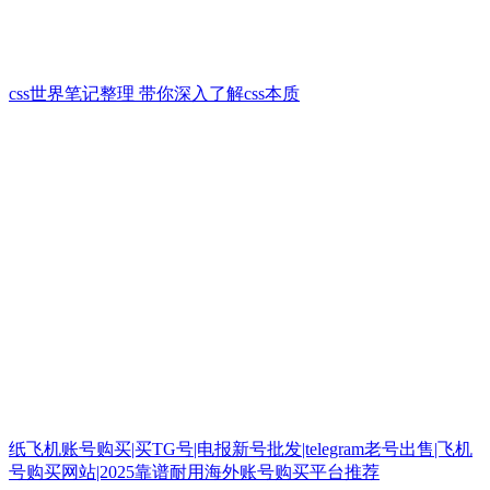
css世界笔记整理 带你深入了解css本质
纸飞机账号购买|买TG号|电报新号批发|telegram老号出售|飞机
号购买网站|2025靠谱耐用海外账号购买平台推荐