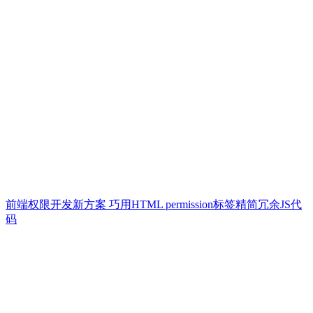
前端权限开发新方案 巧用HTML permission标签精简冗余JS代
码