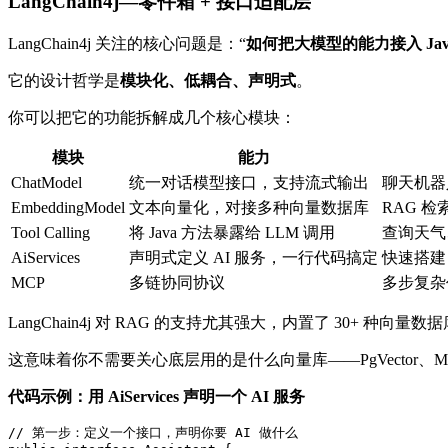
LangChain4j—零件箱 + 接口适配层
LangChain4j 关注的核心问题是：“
如何把大模型的能力接入 Jav
它的设计哲学是
模块化、低耦合、声明式
。
你可以把它的功能拆解成几个核心模块：
模块
能力
ChatModel
统一对话模型接口，支持流式输出
聊天机器
EmbeddingModel
文本向量化，对接多种向量数据库
RAG 
Tool Calling
将 Java 方法暴露给 LLM 调用
查询天气
AiServices
声明式定义 AI 服务，一行代码搞定
快速搭建 
MCP
多链协同协议
多步复杂
LangChain4j 对 RAG 的支持尤其强大，内置了 30+ 种向量
这意味着你不需要关心底层用的是什么向量库——PgVector、Milvus
代码示例：用 AiServices 声明一个 AI 服务
// 第一步：定义一个接口，声明你要 AI 做什么
