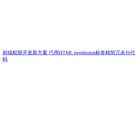
前端权限开发新方案 巧用HTML permission标签精简冗余JS代
码