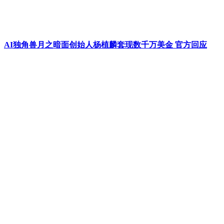
AI独角兽月之暗面创始人杨植麟套现数千万美金 官方回应