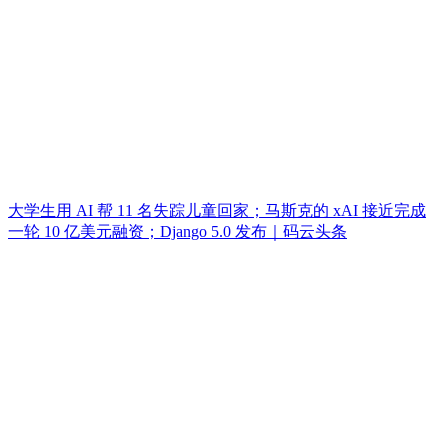
大学生用 AI 帮 11 名失踪儿童回家；马斯克的 xAI 接近完成
一轮 10 亿美元融资；Django 5.0 发布｜码云头条