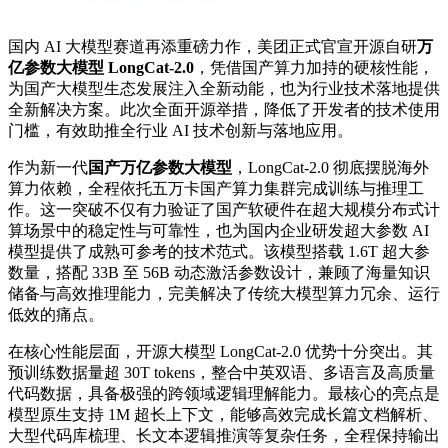
国内 AI 大模型赛道再添重磅力作，美团正式官宣开源自研
万
亿参数大模型 LongCat-2.0
，凭借国产算力加持的硬核性能，
为国产大模型生态发展注入全新动能，也为行业技术落地提供
全新解决方案。此次全面开源举措，降低了开发者的技术使用
门槛，有效助推全行业 AI 技术创新与落地应用。
作为新一代
国产万亿参数大模型
，LongCat-2.0 彻底摆脱海外
算力依赖，全程依托五万卡国产算力集群完成训练与推理工
作。这一突破不仅有力验证了国产软硬件在超大规模分布式计
算场景中的稳定性与可靠性，也为国内企业研发超大参数 AI
模型提供了成熟可参考的技术范式。该模型搭载 1.6T 超大参
数量，搭配 33B 至 56B 动态激活参数设计，兼顾了海量知识
储备与高效推理能力，完美解决了传统大模型算力冗余、运行
低效的痛点。
在核心性能层面，开源大模型 LongCat-2.0 优势十分突出。其
预训练数据量超 30T tokens，整合中英双语、多语言及高质量
代码数据，具备极强的跨领域逻辑理解能力。最核心的亮点是
模型原生支持 1M 超长上下文，能够高效完成长篇文档解析、
大型代码库梳理、长文本逻辑推演等复杂任务，全程保持输出