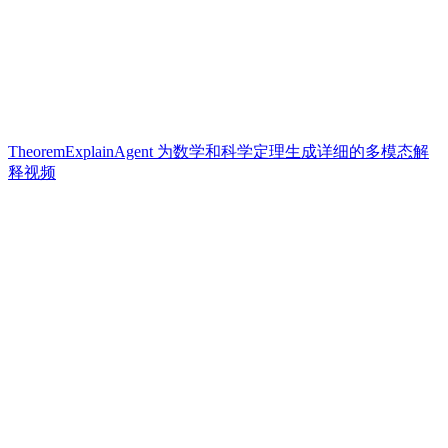
TheoremExplainAgent 为数学和科学定理生成详细的多模态解
释视频