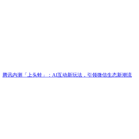
腾讯内测「上头蛙」：AI互动新玩法，引领微信生态新潮流