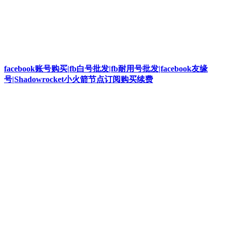
facebook账号购买|fb白号批发|fb耐用号批发|facebook友缘
号|Shadowrocket小火箭节点订阅购买续费