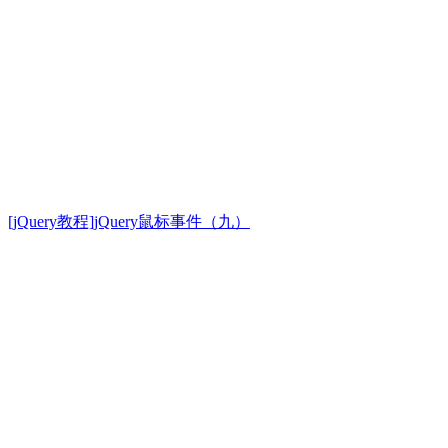
[jQuery教程]jQuery鼠标事件（九）