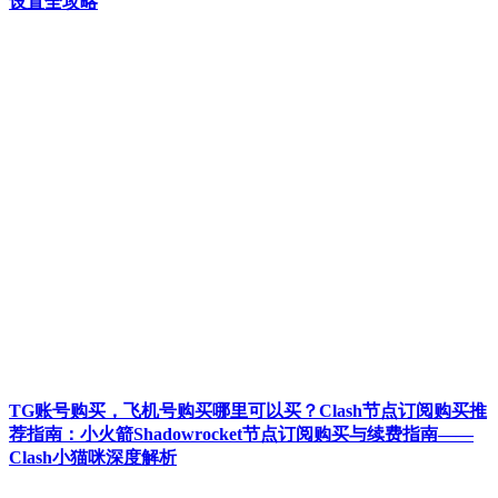
设置全攻略
TG账号购买，飞机号购买哪里可以买？Clash节点订阅购买推
荐指南：小火箭Shadowrocket节点订阅购买与续费指南——
Clash小猫咪深度解析