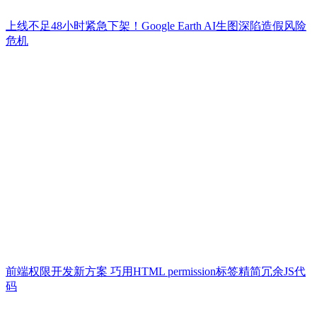
上线不足48小时紧急下架！Google Earth AI生图深陷造假风险
危机
前端权限开发新方案 巧用HTML permission标签精简冗余JS代
码