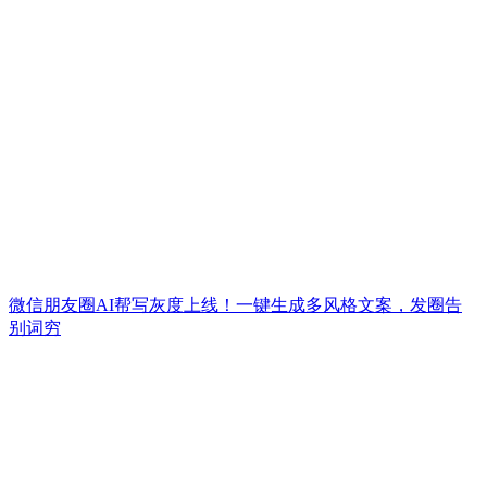
微信朋友圈AI帮写灰度上线！一键生成多风格文案，发圈告
别词穷