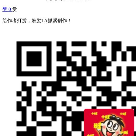
赞
0
赏
给作者打赏，鼓励TA抓紧创作！