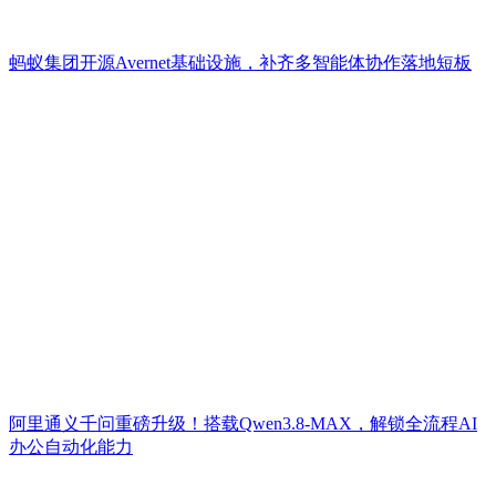
蚂蚁集团开源Avernet基础设施，补齐多智能体协作落地短板
阿里通义千问重磅升级！搭载Qwen3.8-MAX，解锁全流程AI
办公自动化能力