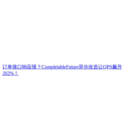
订单接口响应慢？CompletableFuture异步改造让QPS飙升
202%！