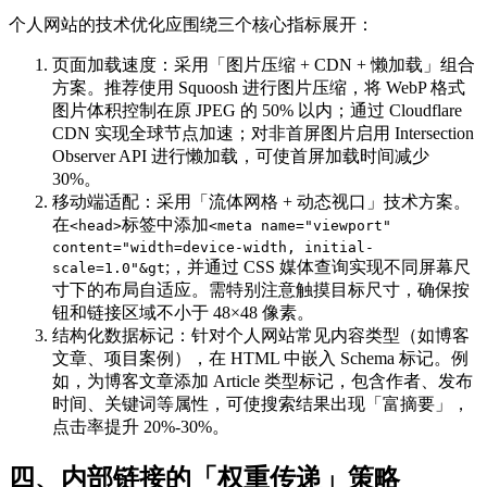
个人网站的技术优化应围绕三个核心指标展开：
页面加载速度：采用「图片压缩 + CDN + 懒加载」组合
方案。推荐使用 Squoosh 进行图片压缩，将 WebP 格式
图片体积控制在原 JPEG 的 50% 以内；通过 Cloudflare
CDN 实现全球节点加速；对非首屏图片启用 Intersection
Observer API 进行懒加载，可使首屏加载时间减少
30%。
移动端适配：采用「流体网格 + 动态视口」技术方案。
在
标签中添加
<head>
<meta name="viewport"
content="width=device-width, initial-
;，并通过 CSS 媒体查询实现不同屏幕尺
scale=1.0"&gt
寸下的布局自适应。需特别注意触摸目标尺寸，确保按
钮和链接区域不小于 48×48 像素。
结构化数据标记：针对个人网站常见内容类型（如博客
文章、项目案例），在 HTML 中嵌入 Schema 标记。例
如，为博客文章添加 Article 类型标记，包含作者、发布
时间、关键词等属性，可使搜索结果出现「富摘要」，
点击率提升 20%-30%。
四、内部链接的「权重传递」策略