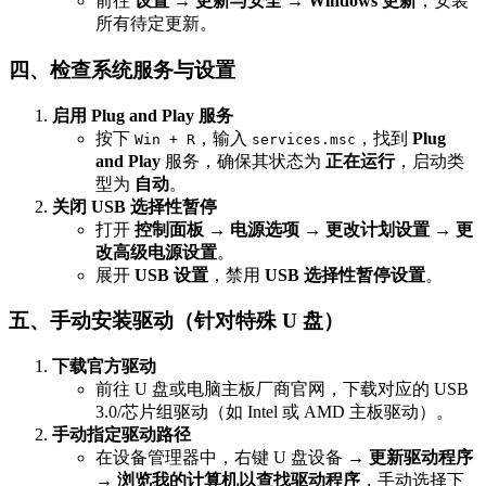
前往
设置 → 更新与安全 → Windows 更新
，安装
所有待定更新。
四、检查系统服务与设置
启用 Plug and Play 服务
按下
，输入
，找到
Plug
Win + R
services.msc
and Play
服务，确保其状态为
正在运行
，启动类
型为
自动
。
关闭 USB 选择性暂停
打开
控制面板 → 电源选项 → 更改计划设置 → 更
改高级电源设置
。
展开
USB 设置
，禁用
USB 选择性暂停设置
。
五、手动安装驱动（针对特殊 U 盘）
下载官方驱动
前往 U 盘或电脑主板厂商官网，下载对应的 USB
3.0/芯片组驱动（如 Intel 或 AMD 主板驱动）。
手动指定驱动路径
在设备管理器中，右键 U 盘设备 →
更新驱动程序
→ 浏览我的计算机以查找驱动程序
，手动选择下