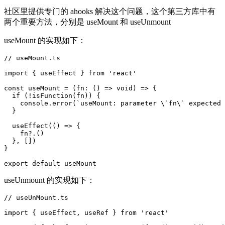
社区里提供专门的 ahooks 解决这个问题，这个第三方库中有
两个重要方法，分别是 useMount 和 useUnmount
useMount 的实现如下：
// useMount.ts

import { useEffect } from 'react'

const useMount = (fn: () => void) => {

  if (!isFunction(fn)) {

    console.error(`useMount: parameter \`fn\` expected 
  }

  useEffect(() => {

    fn?.()

  }, [])

}

useUnmount 的实现如下：
// useUnMount.ts

import { useEffect, useRef } from 'react'
