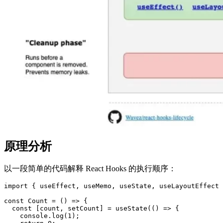
原理分析
以一段简单的代码解释 React Hooks 的执行顺序：
import { useEffect, useMemo, useState, useLayoutEffect 
const Count = () => {

  const [count, setCount] = useState(() => {

    console.log(1);
