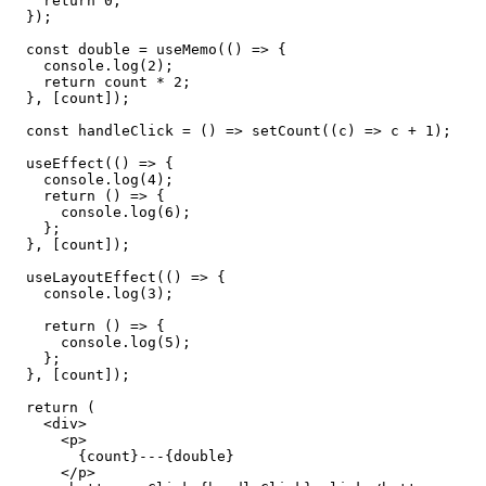
    return 0;

  });

  const double = useMemo(() => {

    console.log(2);

    return count * 2;

  }, [count]);

  const handleClick = () => setCount((c) => c + 1);

  useEffect(() => {

    console.log(4);

    return () => {

      console.log(6);

    };

  }, [count]);

  useLayoutEffect(() => {

    console.log(3);

    return () => {

      console.log(5);

    };

  }, [count]);

  return (

    <div>

      <p>

        {count}---{double}

      </p>
