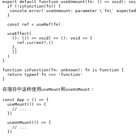
export default function useUnmount(fn: () => void): voi
  if (!isFunction(fn)) {

   console.error(`useUnmount: parameter \`fn\` expected
  }

  const ref = useRef(fn)

  useEffect(

    (): (() => void) => (): void => {

      ref.current?.()

    },

    []

  )

}

function isFunction(fn: unknown): fn is Function {

  return typeof fn === 'function'

在项目中这样使用
和
：
useMount
useUnMount
const App = () => {

  useMount(() => {

    // ...

  })

  useUnMount(() => {

    // ...

  })
