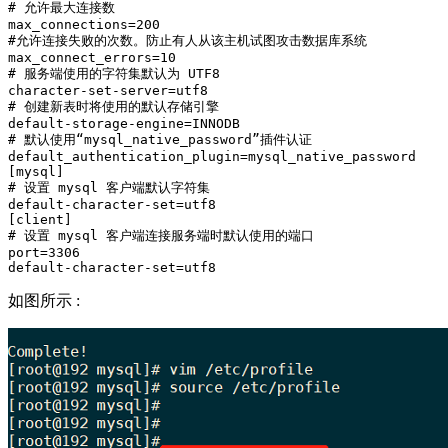
# 允许最大连接数

max_connections=200

#允许连接失败的次数。防止有人从该主机试图攻击数据库系统

max_connect_errors=10

# 服务端使用的字符集默认为 UTF8

character-set-server=utf8

# 创建新表时将使用的默认存储引擎

default-storage-engine=INNODB

# 默认使用“mysql_native_password”插件认证

default_authentication_plugin=mysql_native_password

[mysql]

# 设置 mysql 客户端默认字符集

default-character-set=utf8

[client]

# 设置 mysql 客户端连接服务端时默认使用的端口

port=3306

如图所示 :