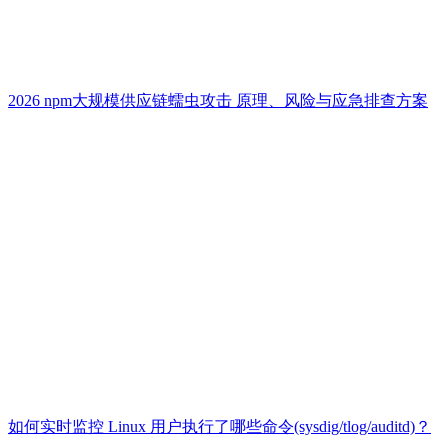
2026 npm大规模供应链蠕虫攻击 原理、风险与应急排查方案
如何实时监控 Linux 用户执行了哪些命令(sysdig/tlog/auditd)？