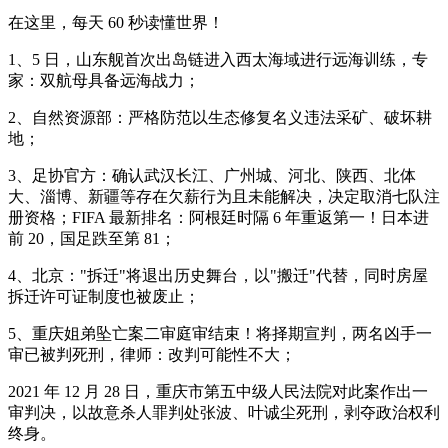
在这里，每天 60 秒读懂世界！
1、5 日，山东舰首次出岛链进入西太海域进行远海训练，专
家：双航母具备远海战力；
2、自然资源部：严格防范以生态修复名义违法采矿、破坏耕
地；
3、足协官方：确认武汉长江、广州城、河北、陕西、北体
大、淄博、新疆等存在欠薪行为且未能解决，决定取消七队注
册资格；FIFA 最新排名：阿根廷时隔 6 年重返第一！日本进
前 20，国足跌至第 81；
4、北京："拆迁"将退出历史舞台，以"搬迁"代替，同时房屋
拆迁许可证制度也被废止；
5、重庆姐弟坠亡案二审庭审结束！将择期宣判，两名凶手一
审已被判死刑，律师：改判可能性不大；
2021 年 12 月 28 日，重庆市第五中级人民法院对此案作出一
审判决，以故意杀人罪判处张波、叶诚尘死刑，剥夺政治权利
终身。