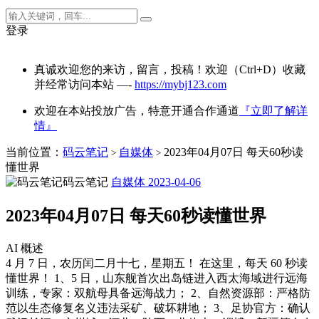
登录
真诚欢迎您的来访，留言，投稿！欢迎（Ctrl+D）收藏
并经常访问本站 —-
https://mybj123.com
欢迎在本站投放广告，特意开通合作通道
『立即了解详
情』
当前位置：
码云笔记
自媒体
2023年04月07日 每天60秒读
>
>
懂世界
码云笔记
自媒体
2023-04-06
2023年04月07日 每天60秒读懂世界
AI 概述
4 月 7 日，农历闰二月十七，星期五！ 在这里，每天 60 秒读
懂世界！ 1、5 日，山东舰首次出岛链进入西太海域进行远海
训练，专家：双航母具备远海战力； 2、自然资源部：严格防
范以生态修复名义违法采矿、破坏耕地； 3、足协官方：确认