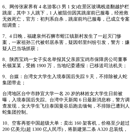
6、网传张家界有 4 名游客(3 男 1 女)在景区玻璃栈道翻越护栏
跳崖，其中 3 人跳下，1 人被阻但因其跳崖前已服毒，经抢救
无效死亡，官方：初判系自杀，跳崖前均已服毒，已成立专案
组调查；
7、4 日晚，福建泉州石狮市蚶江镇新村发生了一起灭门惨
案，一家祖孙三代被邻居杀害，疑因邻里纠纷引发，警方：嫌
疑人已当场抓获；
8、陕西宝鸡一女子实名举报其父亲原宝鸡市保障房公司董事
长顿某某，受贿 1900 万，当地纪委通报：已移送司法机关；
9、台媒：台湾女大学生入境泰国后失踪 9 天，不排除被人蛇
集团带走；
台湾地区台中市静宜大学一名 20 岁的林姓女大学生日前被
曝，入境泰国后失踪。台湾中天新闻 6 日最新消息称，警方调
查发现，女大学生飞往泰国曼谷后跑去缅甸，不排除已遭到人
蛇集团控制。
10、空客再签中国超级大单：卖出 160 架客机，价格至少超过
200 亿美元(超 1300 亿人民币)，将新建第二条 A320 总装线，