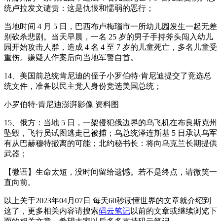
统卢拉发文谴责：这是仇恨和懦弱的恶行；
当地时间 4 月 5 日，巴西布卢梅瑙市一所幼儿园发生一起无差
别砍杀悲剧。当天早晨，一名 25 岁的男子手持斧头闯入幼儿
园开始攻击人群，造成 4 名 4 至 7 岁的儿童死亡，多名儿童受
重伤。嫌疑人作案后向当地军警自首。
14、美国前总统肯尼迪的侄子小罗伯特·肯尼迪提交了竞选总
统文件，准备以民主党人身份竞选美国总统；
小罗伯特·肯尼迪澎湃影像 资料图
15、俄方：当地 5 日，一架侵犯俄边界的乌飞机在布良斯克州
坠毁，飞行员试图逃走已被捕；乌总统泽连斯基 5 日承认乌军
有从巴赫穆特撤离的可能；北约秘书长：将向乌克兰长期提供
武器；
【微语】生命太短，没时间留给遗憾。若不是终点，请微笑一
直向前。
以上关于2023年04月07日 每天60秒读懂世界的文章就介绍到
这了，更多相关内容请搜索
码云笔记
以前的文章或继续浏览下