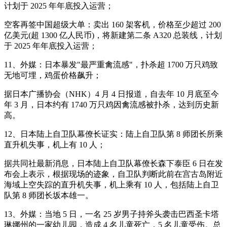
计划于 2025 年年底投入运营；
空客再签中国超级大单：卖出 160 架客机，价格至少超过 200
亿美元(超 1300 亿人民币)，将新建第二条 A320 总装线，计划
于 2025 年年底投入运营；
11、外媒：日本暴发"最严重禽流感"，扑杀超 1700 万只鸡致
无地可埋，鸡蛋价格飙升；
据日本广播协会（NHK）4 月 4 日报道，自去年 10 月底至今
年 3 月，日本约有 1740 万只鸡因禽流感被扑杀，达到历史新
高。
12、日本陆上自卫队幕僚长证实：陆上自卫队第 8 师团长所乘
直升机失事，机上有 10 人；
据共同社最新消息，日本陆上自卫队幕僚长森下泰臣 6 日在发
布会上表示，根据现场的迹象，自卫队判断此前在宫古岛附近
海域上空失踪的直升机失事，机上乘有 10 人，包括陆上自卫
队第 8 师团长坂本雄一。
13、外媒：当地 5 日，一名 25 岁男子持斧头袭击巴西圣卡塔
琳娜州的一家幼儿园，造成 4 名儿童死亡，5 名儿童受伤。总