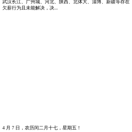
武汉长江、广州城、河北、陕西、北体大、淄博、新疆等存在
欠薪行为且未能解决，决...
4 月 7 日，农历闰二月十七，星期五！