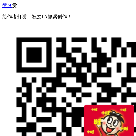
赞
9
赏
给作者打赏，鼓励TA抓紧创作！