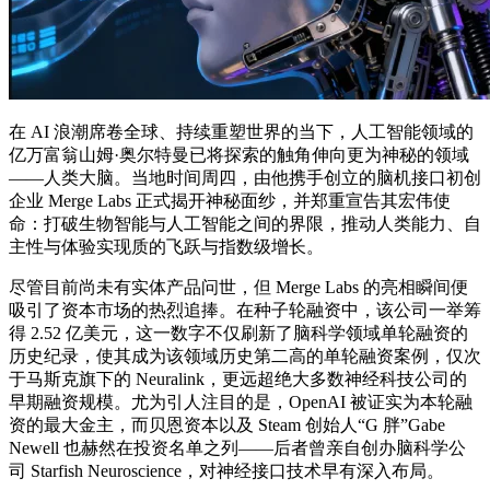
在 AI 浪潮席卷全球、持续重塑世界的当下，人工智能领域的
亿万富翁山姆·奥尔特曼已将探索的触角伸向更为神秘的领域
——人类大脑。当地时间周四，由他携手创立的脑机接口初创
企业 Merge Labs 正式揭开神秘面纱，并郑重宣告其宏伟使
命：打破生物智能与人工智能之间的界限，推动人类能力、自
主性与体验实现质的飞跃与指数级增长。
尽管目前尚未有实体产品问世，但 Merge Labs 的亮相瞬间便
吸引了资本市场的热烈追捧。在种子轮融资中，该公司一举筹
得 2.52 亿美元，这一数字不仅刷新了脑科学领域单轮融资的
历史纪录，使其成为该领域历史第二高的单轮融资案例，仅次
于马斯克旗下的 Neuralink，更远超绝大多数神经科技公司的
早期融资规模。尤为引人注目的是，OpenAI 被证实为本轮融
资的最大金主，而贝恩资本以及 Steam 创始人“G 胖”Gabe
Newell 也赫然在投资名单之列——后者曾亲自创办脑科学公
司 Starfish Neuroscience，对神经接口技术早有深入布局。