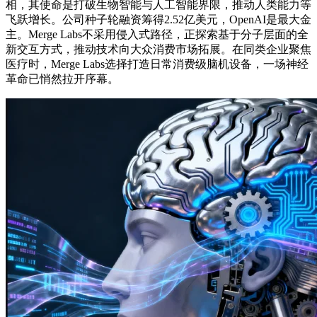
相，其使命是打破生物智能与人工智能界限，推动人类能力等
飞跃增长。公司种子轮融资筹得2.52亿美元，OpenAI是最大金
主。Merge Labs不采用侵入式路径，正探索基于分子层面的全
新交互方式，推动技术向大众消费市场拓展。在同类企业聚焦
医疗时，Merge Labs选择打造日常消费级脑机设备，一场神经
革命已悄然拉开序幕。