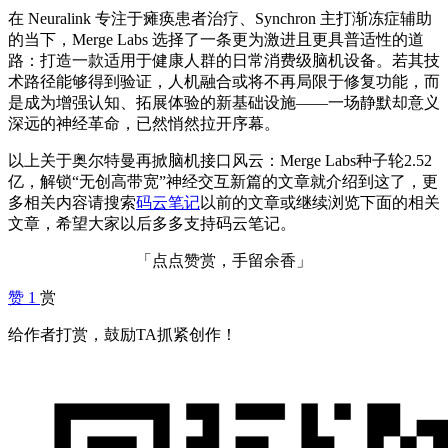
在 Neuralink 专注于瘫痪患者治疗、Synchron 主打渐冻症辅助
的当下，Merge Labs 选择了一条更为激进且更具普适性的道
路：打造一款适用于健康人群的日常消费级脑机设备。若其技
术路径能够得到验证，人机融合或将不再局限于修复功能，而
是成为增强认知、拓展体验的新基础设施——一场静默却意义
深远的神经革命，已然悄然拉开序幕。
以上关于奥尔特曼再掀脑机接口风云：Merge Labs种子轮2.52
亿，解锁“无创高带宽”神经交互新篇的文章就介绍到这了，更
多相关内容请搜索
码云笔记
以前的文章或继续浏览下面的相关
文章，希望大家以后多多支持码云笔记。
「点点赞赏，手留余香」
赞
1
赏
给作者打赏，鼓励TA抓紧创作！