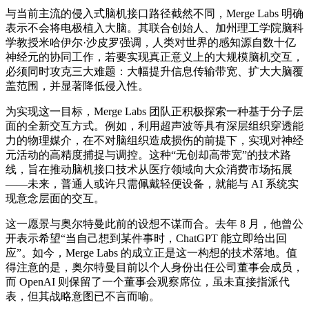
与当前主流的侵入式脑机接口路径截然不同，Merge Labs 明确
表示不会将电极植入大脑。其联合创始人、加州理工学院脑科
学教授米哈伊尔·沙皮罗强调，人类对世界的感知源自数十亿
神经元的协同工作，若要实现真正意义上的大规模脑机交互，
必须同时攻克三大难题：大幅提升信息传输带宽、扩大大脑覆
盖范围，并显著降低侵入性。
为实现这一目标，Merge Labs 团队正积极探索一种基于分子层
面的全新交互方式。例如，利用超声波等具有深层组织穿透能
力的物理媒介，在不对脑组织造成损伤的前提下，实现对神经
元活动的高精度捕捉与调控。这种“无创却高带宽”的技术路
线，旨在推动脑机接口技术从医疗领域向大众消费市场拓展
——未来，普通人或许只需佩戴轻便设备，就能与 AI 系统实
现意念层面的交互。
这一愿景与奥尔特曼此前的设想不谋而合。去年 8 月，他曾公
开表示希望“当自己想到某件事时，ChatGPT 能立即给出回
应”。如今，Merge Labs 的成立正是这一构想的技术落地。值
得注意的是，奥尔特曼目前以个人身份出任公司董事会成员，
而 OpenAI 则保留了一个董事会观察席位，虽未直接指派代
表，但其战略意图已不言而喻。