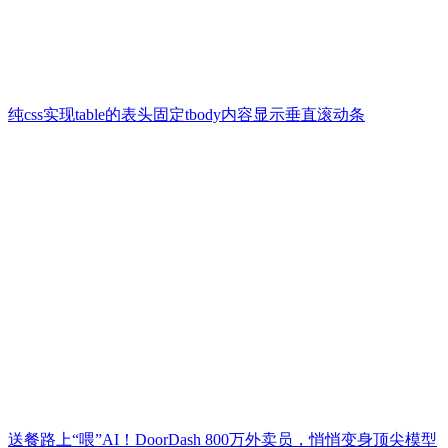
纯css实现table的表头固定tbody内容显示垂直滚动条
送餐路上“喂”AI！DoorDash 800万外卖员，悄悄变身顶尖模型