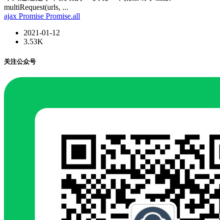
multiRequest(urls, ...
ajax
Promise
Promise.all
2021-01-12
3.53K
关注公众号