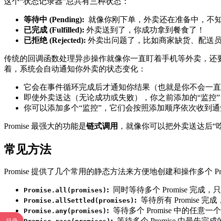
这个“状态记录器”总共有三种状态：
等待中 (Pending):
就像你刚下单，外卖还在准备中，不
已完成 (Fulfilled):
外卖送到了，你成功拿到餐食了！
已拒绝 (Rejected):
外卖出问题了，比如商家缺货、配送
传统的回调函数处理异步操作就像你一直盯着手机等外卖，还要处
着，系统会自动通知你外卖的状态变化：
它会在事件循环完成后才通知你结果（也就是你不会一直
即使外卖送达（无论成功或失败），你之前添加的“监控
你可以添加多个“监控”，它们会按照添加顺序依次收到通
Promise 最强大的功能是
链式调用
，就像你可以把外卖送达后“
常见方法
Promise 提供了几个常用的静态方法来方便地创建和操作多个 Pro
:
同时等待多个 Promise 
Promise.all(promises)
:
等待所有 Promis
Promise.allSettled(promises)
:
等待多个 Promise 中的
Promise.any(promises)
:
等待多个 Promise 中最