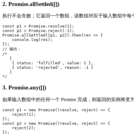
2. Promise.allSettled([])
执行不会失败；它返回一个数组，该数组对应于输入数组中每个 Pr
const p1 = Promise.resolve(1);

const p2 = Promise.reject(-1);

Promise.allSettled([p1, p2]).then(res => {

    console.log(res);

});

// 输出：

/*

   [

    { status: 'fulfilled', value: 1 },

    { status: 'rejected', reason: -1 }

   ]

3. Promise.any([])
如果输入数组中的任何一个 Promise 完成，则返回的实例将变为
const p1 = new Promise((resolve, reject) => {

    reject(1);

});

const p2 = new Promise((resolve, reject) => {

    reject(2);

});
