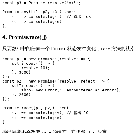
const p3 = Promise.resolve("ok");

Promise.any([p1, p2, p3]).then(

    (r) => console.log(r), // 输出 'ok'

    (e) => console.log(e)

4. Promise.race([])
只要数组中的任何一个 Promise 状态发生变化，
方法的状态
race
const p1 = new Promise((resolve) => {

    setTimeout(() => {

        resolve(10);

    }, 3000);

});

const p2 = new Promise((resolve, reject) => {

    setTimeout(() => {

        throw new Error("I encountered an error");

    }, 2000);

});

Promise.race([p1, p2]).then(

    (v) => console.log(v), // 输出 10

    (e) => console.log(e)

抛出异常不会改变
的状态；它仍然由
决定。
race
p1