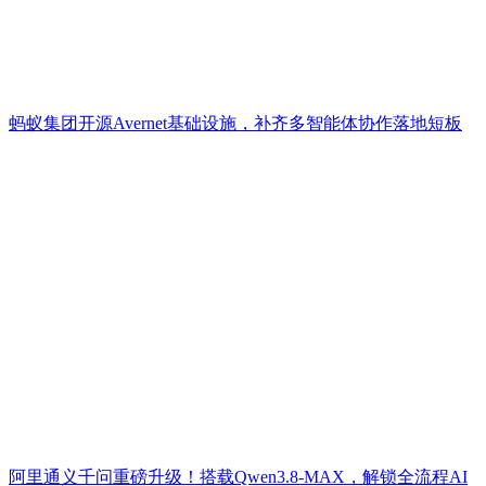
蚂蚁集团开源Avernet基础设施，补齐多智能体协作落地短板
阿里通义千问重磅升级！搭载Qwen3.8-MAX，解锁全流程AI