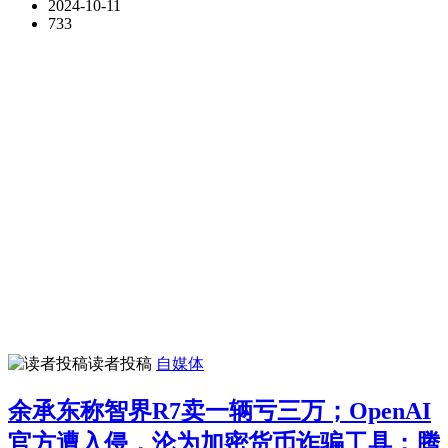
2024-10-11
733
读者投稿
自媒体
余承东称智界R7卖一辆亏三万；OpenAI
官方遭入侵，沦为加密货币诈骗工具；腾