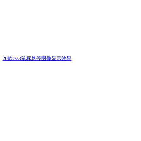
20款css3鼠标悬停图像显示效果