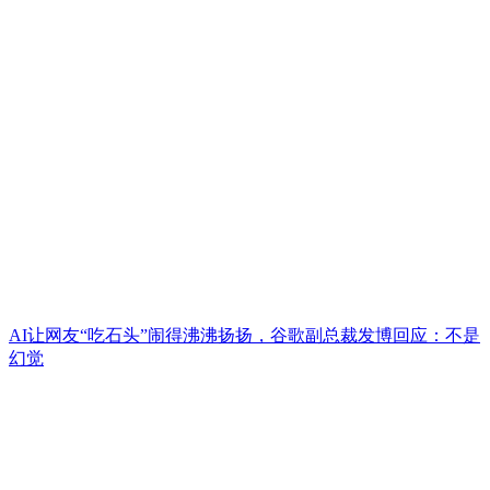
AI让网友“吃石头”闹得沸沸扬扬，谷歌副总裁发博回应：不是
幻觉