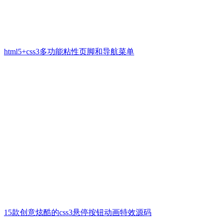
html5+css3多功能粘性页脚和导航菜单
15款创意炫酷的css3悬停按钮动画特效源码