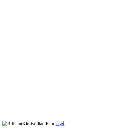
BrilliantKim
百科