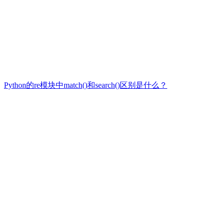
Python的re模块中match()和search()区别是什么？