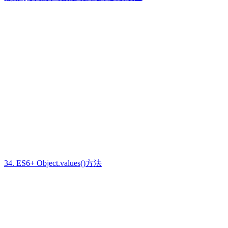
34. ES6+ Object.values()方法